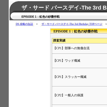
ザ・サード バースデイ-The 3rd B
EPISODE 1：虹色の砂塵作戦
DS 攻略の缶詰
＞
ザ・サード バースデイ-The 3rd Birthday TOPページ
＞ 
EPISODE 1：虹色の砂塵作戦
捜査実績
【CP1】部隊への無傷合流
【CP1】ワッド殲滅
【CP1】スラッカー殲滅
【CP2】一般人の保護