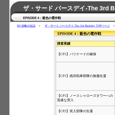
ザ・サード バースデイ-The 3rd B
EPISODE 4：藍色の雹作戦
DS 攻略の缶詰
＞
ザ・サード バースデイ-The 3rd Birthday TOPページ
＞ 
EPISODE 4：藍色の雹作戦
捜査実績
【CP1】バリケードの確保
【CP1】残存戦車部隊の無傷生還
【CP1】ノースシャローズタワーへの
迅速な突入
【CP2】突入部隊の生還