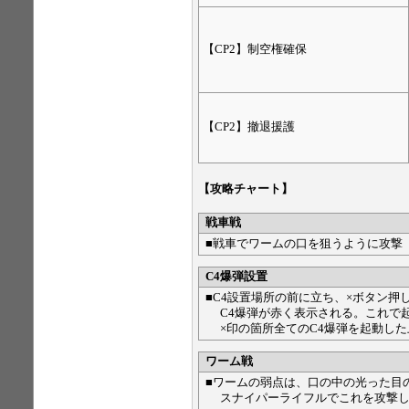
【CP2】制空権確保
【CP2】撤退援護
【攻略チャート】
戦車戦
■戦車でワームの口を狙うように攻撃
C4爆弾設置
■C4設置場所の前に立ち、×ボタン押
C4爆弾が赤く表示される。これで
×印の箇所全てのC4爆弾を起動した
ワーム戦
■ワームの弱点は、口の中の光った目
スナイパーライフルでこれを攻撃し