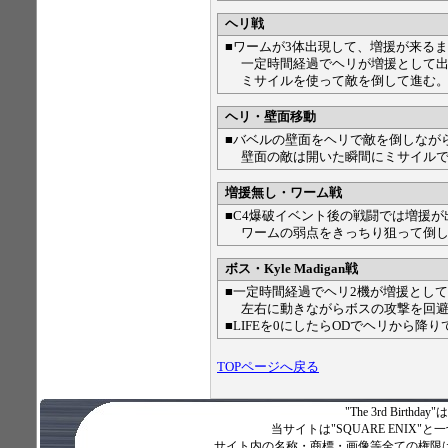
ヘリ戦
■ワームが3体出現して、増援が来る
一定時間経過でヘリが増援として出
ミサイルを使って敵を倒して進む
ヘリ・壁面移動
■バベルの壁面をヘリで敵を倒しなが
壁面の敵は開いた瞬間にミサイルで
増援無し・ワーム戦
■C4爆破イベント後の戦闘では増援
ワームの弱点をきっちり狙って倒し
ボス・Kyle Madigan戦
■一定時間経過でヘリ2機が増援とし
左右に動きながらボスの攻撃を回避
■LIFEを0にしたらODでヘリから降
TOPページへ戻る
"The 3rd Birth
当サイトは"SQUARE ENI
サイト内の名称・商標・画像等全ての権限