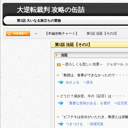
大逆転裁判 攻略の缶詰
第1話 大いなる旅立ちの冒險
＞ 【本編攻略チャート】 第1話 法廷【その2】
第1話 法廷【その2】
法廷
～恐ろしくも悲しい光景～ ジェゼール（
「教授は、食事ができなかったので・・・
ゆさぶる ⇒派生
どうだ？成歩堂。今の《証言》は・・・・
「重要な意味がある」を選択 ⇒証言変
「ビフテキは自分がいただき、教授とは炭
つきつける ：現場写真