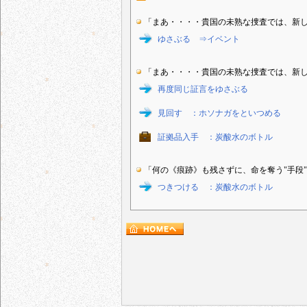
「まあ・・・・貴国の未熟な捜査では、新
ゆさぶる ⇒イベント
「まあ・・・・貴国の未熟な捜査では、新
再度同じ証言をゆさぶる
見回す ：ホソナガをといつめる
証拠品入手 ：炭酸水のボトル
「何の《痕跡》も残さずに、命を奪う"手段
つきつける ：炭酸水のボトル