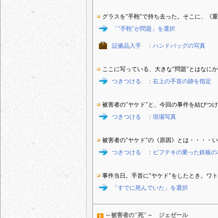
グラスを"手鞄"で持ち去った。そこに、《
「"手鞄"が問題」を選択
証拠品入手 ：ハンドバッグの写真
ここに写っている、大きな"問題"とはなに
つきつける ：右上の手首の跡を指定
被害者の"ヤケド"と、今回の事件を結びつ
つきつける ：現場写真
被害者の"ヤケド"の《原因》とは・・・・
つきつける ：ビフテキの乗った鉄板の
事件当日。手首に"ヤケド"をしたとき。ワ
「すでに死んでいた」を選択
～被害者の"死"～ ジェゼール