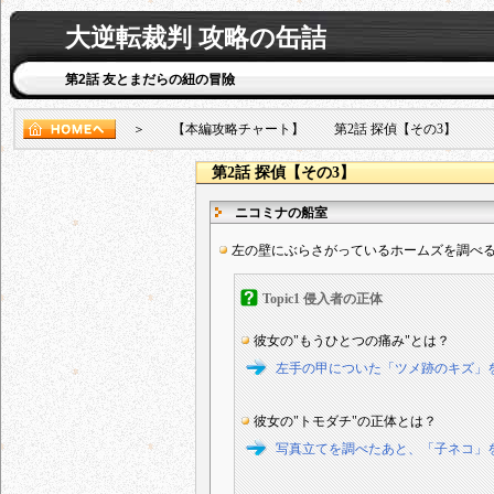
大逆転裁判 攻略の缶詰
第2話 友とまだらの紐の冒險
＞ 【本編攻略チャート】 第2話 探偵【その3】
第2話 探偵【その3】
ニコミナの船室
左の壁にぶらさがっているホームズを調べ
Topic1 侵入者の正体
彼女の"もうひとつの痛み"とは？
左手の甲についた「ツメ跡のキズ」
彼女の"トモダチ"の正体とは？
写真立てを調べたあと、「子ネコ」