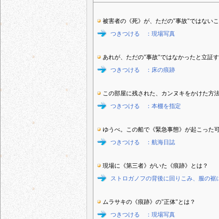
被害者の《死》が、ただの"事故"ではないこ
つきつける ：現場写真
あれが、ただの"事故"ではなかったと立証す
つきつける ：床の痕跡
この部屋に残された、カンヌキをかけた方法
つきつける ：本棚を指定
ゆうべ。この船で《緊急事態》が起こった可
つきつける ：航海日誌
現場に《第三者》がいた《痕跡》とは？
ストロガノフの背後に回りこみ、服の裾
ムラサキの《痕跡》の"正体"とは？
つきつける ：現場写真