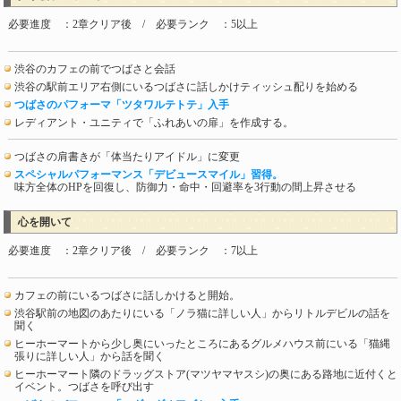
必要進度 ：2章クリア後 / 必要ランク ：5以上
渋谷のカフェの前でつばさと会話
渋谷の駅前エリア右側にいるつばさに話しかけティッシュ配りを始める
つばさのパフォーマ「ツタワルテトテ」入手
レディアント・ユニティで「ふれあいの扉」を作成する。
つばさの肩書きが「体当たりアイドル」に変更
スペシャルパフォーマンス「デビュースマイル」習得。
味方全体のHPを回復し、防御力・命中・回避率を3行動の間上昇させる
心を開いて
必要進度 ：2章クリア後 / 必要ランク ：7以上
カフェの前にいるつばさに話しかけると開始。
渋谷駅前の地図のあたりにいる「ノラ猫に詳しい人」からリトルデビルの話を
聞く
ヒーホーマートから少し奥にいったところにあるグルメハウス前にいる「猫縄
張りに詳しい人」から話を聞く
ヒーホーマート隣のドラッグストア(マツヤマヤスシ)の奥にある路地に近付くと
イベント。つばさを呼び出す