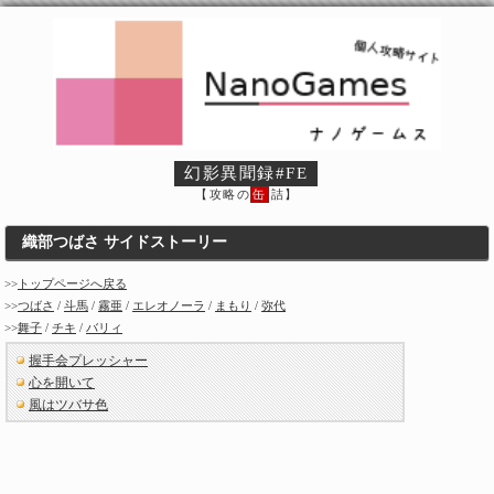
幻影異聞録#FE
【攻略の
缶
詰】
織部つばさ サイドストーリー
>>
トップページへ戻る
>>
つばさ
/
斗馬
/
霧亜
/
エレオノーラ
/
まもり
/
弥代
>>
舞子
/
チキ
/
バリィ
握手会プレッシャー
心を開いて
風はツバサ色