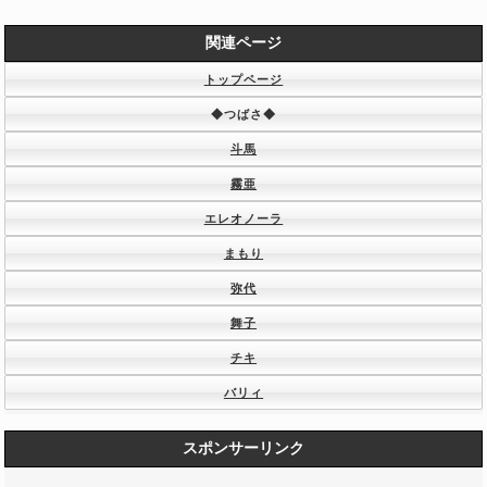
関連ページ
トップページ
◆つばさ◆
斗馬
霧亜
エレオノーラ
まもり
弥代
舞子
チキ
バリィ
スポンサーリンク