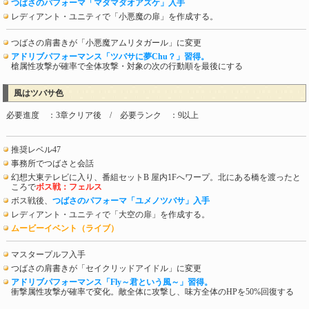
つばさのパフォーマ「マダマダオアズケ」入手
レディアント・ユニティで「小悪魔の扉」を作成する。
つばさの肩書きが「小悪魔アムリタガール」に変更
アドリブパフォーマンス「ツバサに夢Chu？」習得。
槍属性攻撃が確率で全体攻撃・対象の次の行動順を最後にする
風はツバサ色
必要進度 ：3章クリア後 / 必要ランク ：9以上
推奨レベル47
事務所でつばさと会話
幻想大東テレビに入り、番組セットB 屋内1Fへワープ。北にある橋を渡ったと
ころで
ボス戦：フェルス
ボス戦後、
つばさのパフォーマ「ユメノツバサ」入手
レディアント・ユニティで「大空の扉」を作成する。
ムービーイベント（ライブ）
マスタープルフ入手
つばさの肩書きが「セイクリッドアイドル」に変更
アドリブパフォーマンス「Fly～君という風～」習得。
衝撃属性攻撃が確率で変化。敵全体に攻撃し、味方全体のHPを50%回復する