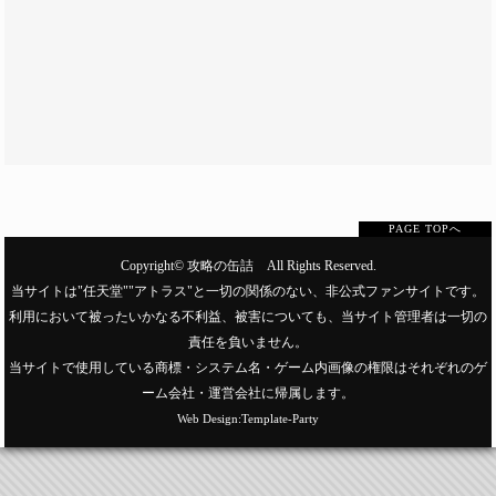
PAGE TOPへ
Copyright©
攻略の缶詰
All Rights Reserved.
当サイトは"任天堂""アトラス"と一切の関係のない、非公式ファンサイトです。
利用において被ったいかなる不利益、被害についても、当サイト管理者は一切の
責任を負いません。
当サイトで使用している商標・システム名・ゲーム内画像の権限はそれぞれのゲ
ーム会社・運営会社に帰属します。
Web Design:Template-Party