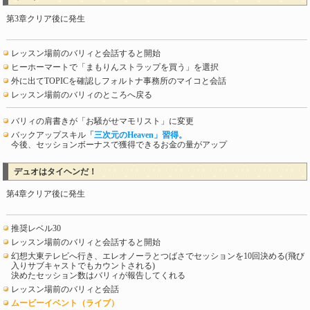
第3章クリア後に発生
レッスン場前のバリィと会話すると開始
ヒーホーマートで「まもりんストラップを買う」を選択
外に出てTOPICを確認しフォルトナ事務所のマイコと会話
レッスン場前のバリィのところへ戻る
バリィの肩書きが「お騒がせマモリスト」に変更
バックアップスキル
「三次元のHeaven」習得。
今後、セッションボーナスで獲得できるお金の量がアップ
デュオはタイヘンだ！
第4章クリア後に発生
推奨レベル30
レッスン場前のバリィと会話すると開始
幻想大東テレビへ行き、エレオノーラとつばさでセッションを10回決める(飛び
入りサブキャストでもカウントされる)
決めたセッション数はバリィが報告してくれる
レッスン場前のバリィと会話
ムービーイベント（ライブ）