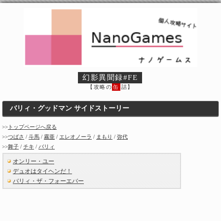
幻影異聞録#FE
【攻略の
缶
詰】
バリィ・グッドマン サイドストーリー
>>
トップページへ戻る
>>
つばさ
/
斗馬
/
霧亜
/
エレオノーラ
/
まもり
/
弥代
>>
舞子
/
チキ
/
バリィ
オンリー・ユー
デュオはタイヘンだ！
バリィ・ザ・フォーエバー