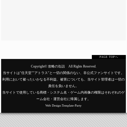
PAGE TOPへ
Copyright©
攻略の缶詰
All Rights Reserved.
当サイトは"任天堂""アトラス"と一切の関係のない、非公式ファンサイトです。
利用において被ったいかなる不利益、被害についても、当サイト管理者は一切の
責任を負いません。
当サイトで使用している商標・システム名・ゲーム内画像の権限はそれぞれのゲ
ーム会社・運営会社に帰属します。
Web Design:Template-Party