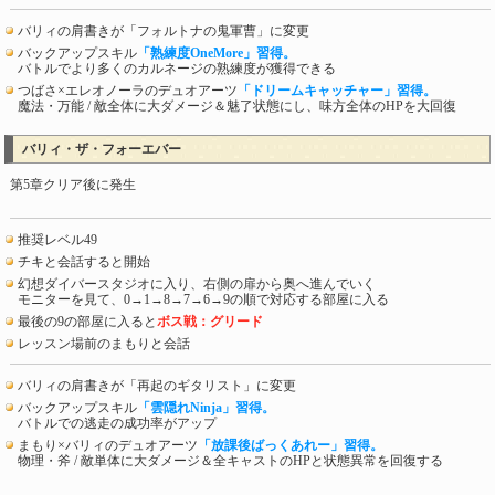
バリィの肩書きが「フォルトナの鬼軍曹」に変更
バックアップスキル
「熟練度OneMore」習得。
バトルでより多くのカルネージの熟練度が獲得できる
つばさ×エレオノーラのデュオアーツ
「ドリームキャッチャー」習得。
魔法・万能 / 敵全体に大ダメージ＆魅了状態にし、味方全体のHPを大回復
バリィ・ザ・フォーエバー
第5章クリア後に発生
推奨レベル49
チキと会話すると開始
幻想ダイバースタジオに入り、右側の扉から奥へ進んでいく
モニターを見て、0→1→8→7→6→9の順で対応する部屋に入る
最後の9の部屋に入ると
ボス戦：グリード
レッスン場前のまもりと会話
バリィの肩書きが「再起のギタリスト」に変更
バックアップスキル
「雲隠れNinja」習得。
バトルでの逃走の成功率がアップ
まもり×バリィのデュオアーツ
「放課後ばっくあれー」習得。
物理・斧 / 敵単体に大ダメージ＆全キャストのHPと状態異常を回復する