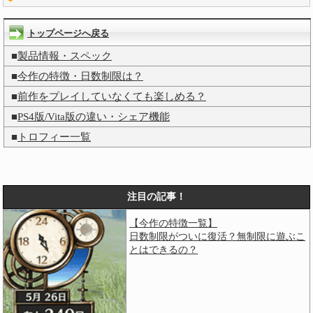
トップページへ戻る
■
製品情報・スペック
■
今作の特徴・日数制限は？
■
前作をプレイしていなくても楽しめる？
■
PS4版/Vita版の違い・シェア機能
■
トロフィー一覧
注目の記事！
【今作の特徴一覧】
日数制限がついに復活？無制限に遊ぶこ
とはできるの？