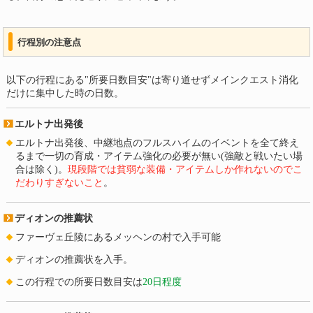
行程別の注意点
以下の行程にある"所要日数目安"は寄り道せずメインクエスト消化
だけに集中した時の日数。
エルトナ出発後
エルトナ出発後、中継地点のフルスハイムのイベントを全て終え
るまで一切の育成・アイテム強化の必要が無い(強敵と戦いたい場
合は除く)。
現段階では貧弱な装備・アイテムしか作れないのでこ
だわりすぎないこと
。
ディオンの推薦状
ファーヴェ丘陵にあるメッヘンの村で入手可能
ディオンの推薦状を入手。
この行程での所要日数目安は
20日程度