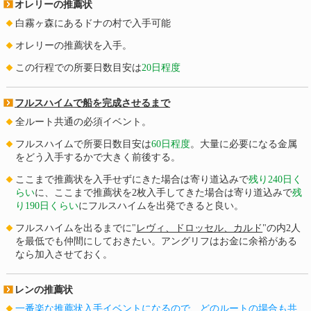
オレリーの推薦状
白霧ヶ森にあるドナの村で入手可能
オレリーの推薦状を入手。
この行程での所要日数目安は
20日程度
フルスハイムで船を完成させるまで
全ルート共通の必須イベント。
フルスハイムで所要日数目安は
60日程度
。大量に必要になる金属
をどう入手するかで大きく前後する。
ここまで推薦状を入手せずにきた場合は寄り道込みで
残り240日く
らい
に、ここまで推薦状を2枚入手してきた場合は寄り道込みで
残
り190日くらい
にフルスハイムを出発できると良い。
フルスハイムを出るまでに"
レヴィ、ドロッセル、カルド
"の内2人
を最低でも仲間にしておきたい。アングリフはお金に余裕がある
なら加入させておく。
レンの推薦状
一番楽な推薦状入手イベントになるので、どのルートの場合も共