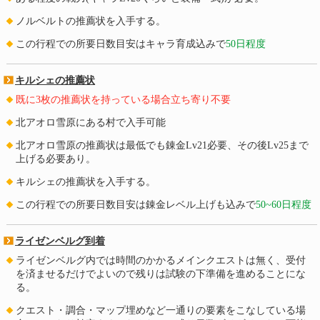
ノルベルトの推薦状を入手する。
この行程での所要日数目安はキャラ育成込みで
50日程度
キルシェの推薦状
既に3枚の推薦状を持っている場合立ち寄り不要
北アオロ雪原にある村で入手可能
北アオロ雪原の推薦状は最低でも錬金Lv21必要、その後Lv25まで
上げる必要あり。
キルシェの推薦状を入手する。
この行程での所要日数目安は錬金レベル上げも込みで
50~60日程度
ライゼンベルグ到着
ライゼンベルグ内では時間のかかるメインクエストは無く、受付
を済ませるだけでよいので残りは試験の下準備を進めることにな
る。
クエスト・調合・マップ埋めなど一通りの要素をこなしている場