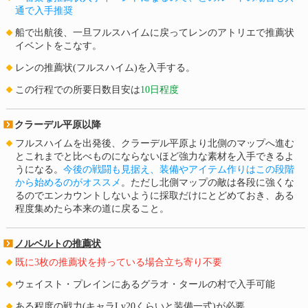
通で入手推奨
船で出航後、一旦フルスハイムに戻ってレンのアトリエで推薦状
イベントをこなす。
レンの推薦状(フルスハイム)を入手する。
この行程での所要日数目安は
10日程度
クラーデル平原以降
フルスハイムを出発後、クラーデル平原より北側のマップへ進む
とこれまでと比べものにならないほど強力な素材を入手できるよ
うになる。
今後の戦闘も見据え、装備やアイテム作りはこの段階
から始めるのがオススメ
。ただし北側マップの敵は各段に強くな
るのでエンカウントしないように採取だけにとどめておき、ある
程度集めたら本来の道に戻ること。
ノルベルトの推薦状
既に3枚の推薦状を持っている場合立ち寄り不要
ウェイスト・プレインにあるグラオ・タールの村で入手可能
ある程度の戦力(キャラLv20くらいと装備一式)が必要。