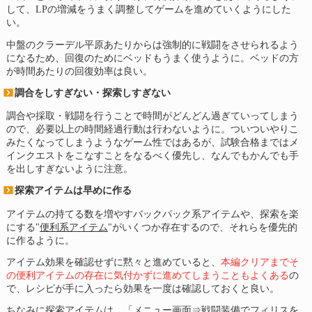
して、LPの増減をうまく調整してゲームを進めていくようにした
い。
中盤のクラーデル平原あたりからは強制的に戦闘をさせられるよう
になるため、回復のためにベッドもうまく使うように。ベッドの方
が時間あたりの回復効率は良い。
調合をしすぎない・探索しすぎない
調合や採取・戦闘を行うことで時間がどんどん過ぎていってしまう
ので、必要以上の時間経過行動は行わないように。ついついやりこ
みたくなってしまうようなゲーム性ではあるが、試験合格まではメ
インクエストをこなすことをなるべく優先し、なんでもかんでも手
を出しすぎないように注意。
探索アイテムは早めに作る
アイテムの持てる数を増やすバックパック系アイテムや、探索を楽
にする"
便利系アイテム
"がいくつか存在するので、それらを優先的
に作るように。
アイテム効果を確認せずに黙々と進めていると、
本編クリアまでそ
の便利アイテムの存在に気付かずに進めてしまうこともよくある
の
で、レシピが手に入ったら効果を一度は確認しておくと良い。
ちなみに探索アイテムは、「メニュー画面⇒戦闘装備でフィリスを