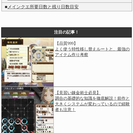
■
メインクエ所要日数と残り日数目安
注目の記事！
【品質999】
よく使う特性移し替えルートと、最強の
アイテム作り考察
【見習い錬金術士必見】
調合の基礎的な知識を徹底解説！前作と
大きくシステムが変わっているので経験
者も注意！