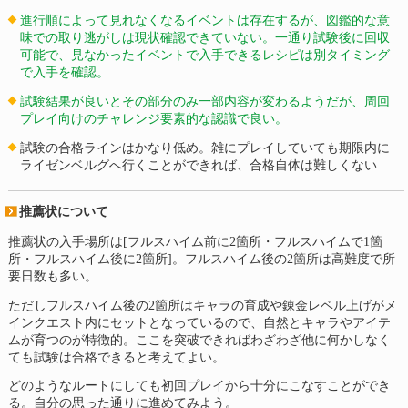
進行順によって見れなくなるイベントは存在するが、図鑑的な意
味での取り逃がしは現状確認できていない。一通り試験後に回収
可能で、見なかったイベントで入手できるレシピは別タイミング
で入手を確認。
試験結果が良いとその部分のみ一部内容が変わるようだが、周回
プレイ向けのチャレンジ要素的な認識で良い。
試験の合格ラインはかなり低め。雑にプレイしていても期限内に
ライゼンベルグへ行くことができれば、合格自体は難しくない
推薦状について
推薦状の入手場所は[フルスハイム前に2箇所・フルスハイムで1箇
所・フルスハイム後に2箇所]。フルスハイム後の2箇所は高難度で所
要日数も多い。
ただしフルスハイム後の2箇所はキャラの育成や錬金レベル上げがメ
インクエスト内にセットとなっているので、自然とキャラやアイテ
ムが育つのが特徴的。ここを突破できればわざわざ他に何かしなく
ても試験は合格できると考えてよい。
どのようなルートにしても初回プレイから十分にこなすことができ
る。自分の思った通りに進めてみよう。