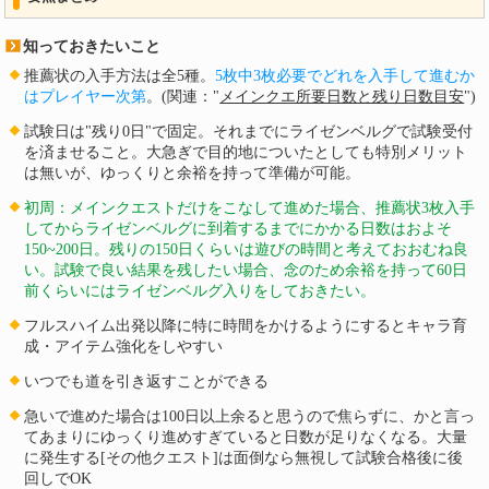
知っておきたいこと
推薦状の入手方法は全5種。
5枚中3枚必要でどれを入手して進むか
はプレイヤー次第
。(関連："
メインクエ所要日数と残り日数目安
")
試験日は"残り0日"で固定。それまでにライゼンベルグで試験受付
を済ませること。大急ぎで目的地についたとしても特別メリット
は無いが、ゆっくりと余裕を持って準備が可能。
初周：メインクエストだけをこなして進めた場合、推薦状3枚入手
してからライゼンベルグに到着するまでにかかる日数は
およそ
150~200日
。残りの150日くらいは遊びの時間と考えておおむね良
い。試験で良い結果を残したい場合、念のため余裕を持って60日
前くらいにはライゼンベルグ入りをしておきたい。
フルスハイム出発以降に特に時間をかけるようにするとキャラ育
成・アイテム強化をしやすい
いつでも道を引き返すことができる
急いで進めた場合は100日以上余ると思うので焦らずに、かと言っ
てあまりにゆっくり進めすぎていると日数が足りなくなる。大量
に発生する[その他クエスト]は面倒なら無視して試験合格後に後
回しでOK