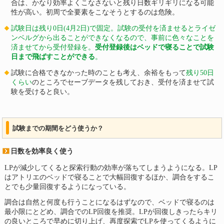
合は、かなり効率よくこなさないと残り日数ギリギリになる可能
性が高い。初周で全要素をこなそうとするのは危険。
試験日は残り0日(4月2日)で固定。試験の受付を済ませるとライゼ
ンベルグから出ることができなくなるので、事前に色々なことを
済ませてから受付登録を。
受付登録後はベッドで寝ることで試験
日まで飛ばすことができる
。
試験に合格できなかった時のことも考え、余裕をもって
残り50日
くらい
のところでセーブデータを残しておき、受付を済ませて試
験を受けると良い。
試験までの期間をどう使うか？
日数を効率良く使う
LPが減少してくると探索行動の効率が落ちてしまうようになる。LP
はアトリエのベッドで寝ることで大幅回復するほか、調合をするこ
とでも少量回復するようになっている。
調合は自然と何度も行うことになるはずなので、ベッドで寝るのは
最小限にとどめ、調合でのLP回復を推奨。LPが回復しきったらキリ
の良いところで早めに切り上げ、再度探索でLPを使ってくるように