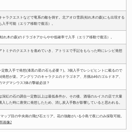
キャラクエストなどで竜系の敵を倒す。北アオロ雪原(枯れ木の森)にも出現する
も入手可能（エリア移動で復活）。
(枯れ木の森)のドラゴネアからやや低確率で入手（エリア移動で復活）。
アトミナのクエストを進めていき、アトリエで手記をもらった時にレシピ発想
を一定数入手で発想(漆黒の星の石も必要？)。3個入手でレシピヒントに載るので
制発想が楽。アングリフのキャラクエのドラゴネア、月掴み峠のゴルドネア、
のマグマシウス3体の撃破必須？
は深紅の石の調合一定数以上は最低条件か。その後、酒場のルイスの店で大量
を購入した時に唐突に発想したため、消し炭入手数が影響していると思われる。
1マップ目の中央南の飛び石エリア。花の強敵がいる小島で夜にのみ採取可能。
所画像2