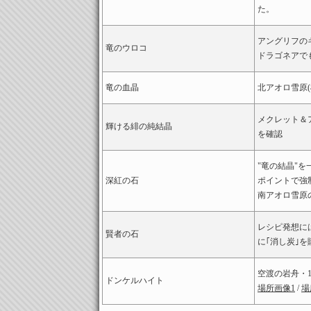
た。
アングリフの
竜のウロコ
ドラゴネアで
竜の血晶
北アオロ雪原
メクレット＆
輝ける緋の純結晶
を確認
"竜の結晶"
深紅の石
ポイントで強
南アオロ雪原
レシピ発想に
賢者の石
に｢消し炭｣
空渡の岩舟・
ドンケルハイト
場所画像1
/
場