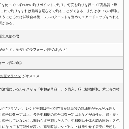
竿"を使っていずれかの釣りポイントで釣り。何度も釣りを行って｢高品質上級
、これで釣りをすれば船着き場などで釣ることができる。または水中での採取。
ようになるのは試験合格後、レンのクエストを進めてエアードロップを作れる
要がある。
原北東部の岩
が落とす。葉擦れのラフォーレ(壱の池)など
ーレ(弐の池)
お宝マラソン
"がオススメ
の酒場にいるルイスから「中和剤革命！」を購入。緑は植物採取、紫は毒の材
お宝マラソン
"。レシピ発想は中和剤赤青黄緑白紫の熟練度がそれぞれ最大、
計調合回数一定以上、各色中和剤の調合回数一定以上などが条件か。緑・黄・
り調合していないにも関わらず発想したので、中和剤系全体の調合回数＋各色
件になってる可能性が高い。確認時はレシピヒントは発生せず唐突に発想し