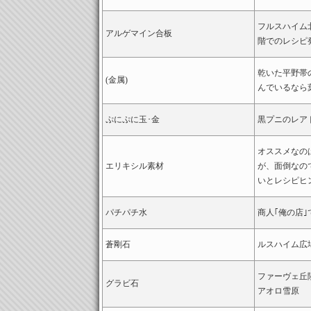
フルスハイム
アルゲマイン合板
階でのレシピ
乾いた平野帯
(金属)
んでいるなら
ぷにぷに玉･金
黒プニのレア
オススメなの
エリキシル素材
が、面倒なの
いとレシピヒ
パチパチ水
商人｢俺の店｣
蒼剛石
ルスハイム広
ファーヴェ丘
グラビ石
アオロ雪原