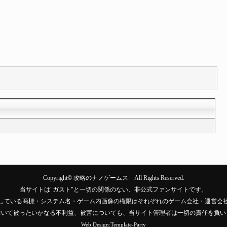
Copyright©
攻略のナノゲームス
All Rights Reserved.
当サイトは"ガスト"と一切の関係のない、非公式ファンサイトです。
している商標・システム名・ゲーム内画像の権限はそれぞれのゲーム会社・運営会
おいて被ったいかなる不利益、被害についても、当サイト管理者は一切の責任を負い
Web Design:Template-Party