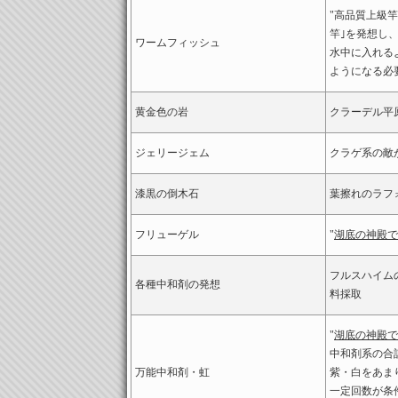
"高品質上級
竿｣を発想し
ワームフィッシュ
水中に入れる
ようになる必
黄金色の岩
クラーデル平
ジェリージェム
クラゲ系の敵
漆黒の倒木石
葉擦れのラフォ
フリューゲル
"
湖底の神殿で
フルスハイム
各種中和剤の発想
料採取
"
湖底の神殿で
中和剤系の合
万能中和剤・虹
紫・白をあま
一定回数が条