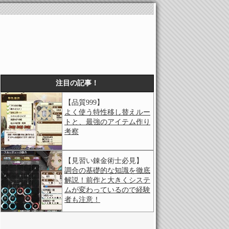
注目の記事！
【品質999】
よく使う特性移し替えルー
トと、最強のアイテム作り
考察
【見習い錬金術士必見】
調合の基礎的な知識を徹底
解説！前作と大きくシステ
ムが変わっているので経験
者も注意！