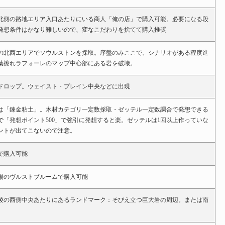
北側の路地エリア入口あたりにいる商人「俺の店」で購入可能。必要になる段
発想条件はかなり難しいので、変なこだわりを捨てて購入推奨
の北西エリアでソウルストンを採取。序盤のみここで、シナリオがある程度進
葉擦れラフォーレのマップ中心部にある岩を破壊。
ドロップ。ウェイスト・プレイン中央などに出現
は「錬金粘土」。木材カテゴリ一定数採取・ゼッテル一定数調合で発想できる
で「発想ポイント500」で強引に発想すると楽。ゼッテルは1回以上作っていな
ントが出てこないので注意。
で購入可能
場のヴルストブルームで購入可能
陵の西側中央あたりにあるランドマーク：そびえ立つ巨大岩の周辺。または南