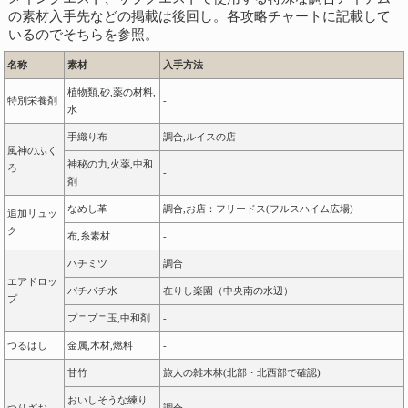
の素材入手先などの掲載は後回し。各攻略チャートに記載して
いるのでそちらを参照。
名称
素材
入手方法
植物類,砂,薬の材料,
特別栄養剤
-
水
手織り布
調合,ルイスの店
風神のふく
神秘の力,火薬,中和
ろ
-
剤
なめし革
調合,お店：フリードス(フルスハイム広場)
追加リュッ
ク
布,糸素材
-
ハチミツ
調合
エアドロッ
パチパチ水
在りし楽園（中央南の水辺）
プ
プニプニ玉,中和剤
-
つるはし
金属,木材,燃料
-
甘竹
旅人の雑木林(北部・北西部で確認)
おいしそうな練り