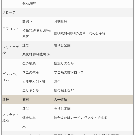
鉱石,燃料
-
クロース
-
-
野綿花
月掴み峠
モフコット
植物類,糸素材,動物
動物素材=動物の皮革・なめし革等
素材
漣岩
在りし楽園
フリューゲ
ル
糸素材,動物素材,水
-
金の絹糸
空渡りの石舟
プニの体液
プニ系の敵ドロップ
ヴェルベテ
ィス
万能中和剤・虹
調合
エリキシル
錬金粘土など
名称
素材
入手方法
漣岩
在りし楽園
スマラクト
錬金粘土
調合またはレーベンヴァルトで採取
原石
水
-