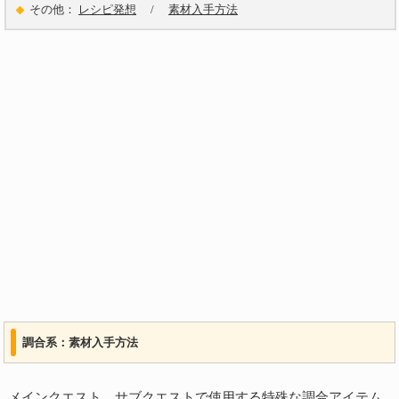
その他：
レシピ発想
/
素材入手方法
調合系：素材入手方法
メインクエスト、サブクエストで使用する特殊な調合アイテム