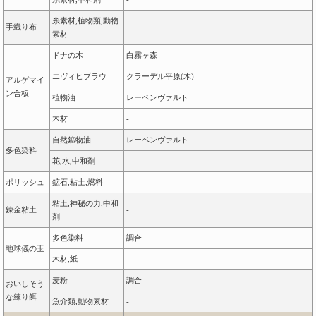
糸素材,植物類,動物
手織り布
-
素材
ドナの木
白霧ヶ森
エヴィヒブラウ
クラーデル平原(木)
アルゲマイ
ン合板
植物油
レーベンヴァルト
木材
-
自然鉱物油
レーベンヴァルト
多色染料
花,水,中和剤
-
ポリッシュ
鉱石,粘土,燃料
-
粘土,神秘の力,中和
錬金粘土
-
剤
多色染料
調合
地球儀の玉
木材,紙
-
麦粉
調合
おいしそう
な練り餌
魚介類,動物素材
-