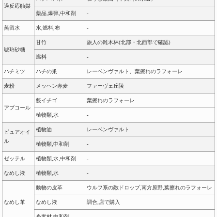
過反応触媒
薬品,爆弾,中和剤
-
蒸留水
水,燃料,布
-
甘竹
旅人の雑木林(北部・北西部で確認)
琥珀砂糖
燃料
-
ハチミツ
ハチの巣
レーベンヴァルト、葉擦れのラフォーレ
麦粉
メッヘン赤麦
ファーヴェ丘陵
藪イチゴ
葉擦れのラフォーレ
アプコール
植物類,水
-
植物油
レーベンヴァルト
ピュアオイ
ル
植物類,中和剤
-
ゼッテル
植物類,水,中和剤
-
なめし液
植物類,水
-
動物の皮革
ウルフ系の敵ドロップ,南方原野,葉擦れのラフォーレ
なめし革
なめし液
調合,店で購入
糸素材,中和剤
-