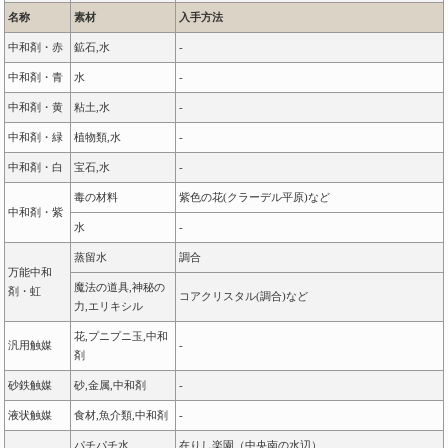
名称
素材
入手方法
中和剤・赤
鉱石,水
-
中和剤・青
水
-
中和剤・黄
粘土,水
-
中和剤・緑
植物類,水
-
中和剤・白
宝石,水
-
毒の材料
紫色の花(クラーデル平原)など
中和剤・紫
水
-
蒸留水
調合
万能中和
魔法の道具,神秘の
剤・虹
コアクリスタル(調合)など
力,エリキシル
花,プニプニ玉,中和
汎用触媒
-
剤
砂鉄触媒
砂,金属,中和剤
-
液状触媒
食材,魚介類,中和剤
-
パチパチ水
在りし楽園（中央南の水辺）