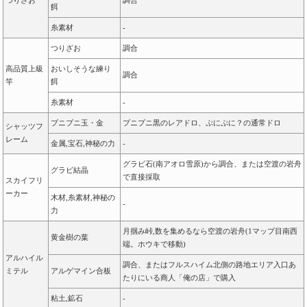
つりざお
調合
餌
糸素材
-
つりざお
調合
高品質上級
おいしそうな練り
調合
竿
餌
糸素材
-
プニプニ玉・金
プニプニ黒のレアドロ、ぷにぷに？の通常ドロ
シャッツフ
レーム
金属,宝石,神秘の力
-
グラビ石(南アオロ雪原)から調合、または空渡の岩舟
グラビ結晶
で直接採取
スカイフリ
ーカー
木材,糸素材,神秘の
-
力
月掴み峠,数を集めるなら空渡の岩舟(1マップ目南西
黄金樹の葉
端。ホウキで移動)
アルハイル
調合、またはフルスハイム北側の路地エリア入口あ
ミテル
アルゲマイン合板
たりにいる商人「俺の店」で購入
粘土,鉱石
-