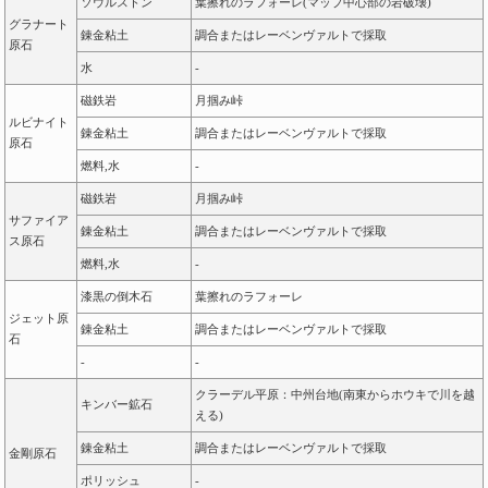
ソウルストン
葉擦れのラフォーレ(マップ中心部の岩破壊)
グラナート
錬金粘土
調合またはレーベンヴァルトで採取
原石
水
-
磁鉄岩
月掴み峠
ルビナイト
錬金粘土
調合またはレーベンヴァルトで採取
原石
燃料,水
-
磁鉄岩
月掴み峠
サファイア
錬金粘土
調合またはレーベンヴァルトで採取
ス原石
燃料,水
-
漆黒の倒木石
葉擦れのラフォーレ
ジェット原
錬金粘土
調合またはレーベンヴァルトで採取
石
-
-
クラーデル平原：中州台地(南東からホウキで川を越
キンバー鉱石
える)
錬金粘土
調合またはレーベンヴァルトで採取
金剛原石
ポリッシュ
-