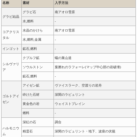
名称
素材
入手方法
グラビ石
南アオロ雪原
グラビ結晶
水,燃料
-
水晶のかけら
南アオロ雪原
コアクリス
タル
水,燃料,金属
-
インゴット
鉱石,燃料
-
クプルフ鉱
蟻の巣山道
シルヴァリ
ソウルストン
葉擦れのラフォーレ(マップ中心部の岩破壊)
ア
鉱石,燃料
-
アイゼン鉱
ヴァイスラーク、空渡りの岩舟
砕けた石材
深閑のラビュリント
ゴルトアイ
ゼン
黄金色の岩
ウェイストプレイン
燃料
-
深紅の石
調合
ハルモニウ
精霊石
深閑のラビュリント・地下、波座の伏籠
ム