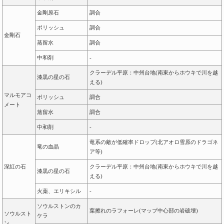
金剛原石
調合
ポリッシュ
調合
金剛石
蒸留水
調合
中和剤
-
クラーデル平原：中州台地(南東からホウキで川を越
漆黒の星の石
える)
マルモアコ
ポリッシュ
調合
メート
蒸留水
調合
中和剤
-
竜系の敵が低確率ドロップ(北アオロ雪原のドラゴネ
竜の血晶
ア等)
深紅の石
クラーデル平原：中州台地(南東からホウキで川を越
漆黒の星の石
える)
火薬、エリキシル
-
ソウルストンのカ
葉擦れのラフォーレ(マップ中心部の岩破壊)
ソウルスト
ケラ
ン