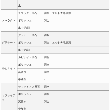
水
-
スマラクト原石
調合、エルトナ地底湖
スマラクト
ポリッシュ
調合
水,中和剤
-
グラナート原石
調合
グラナート
ポリッシュ
調合、エルトナ地底湖
水,中和剤
-
ルビナイト原石
調合
ポリッシュ
調合
ルビナイト
蒸留水
調合
中和剤
-
サファイアス原石
調合
ポリッシュ
調合
サファイア
ス
蒸留水
調合
中和剤
-