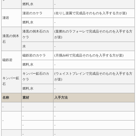
燃料,水
-
漣岩のカケラ
(在りし楽園で完成品そのものを入手する方が楽)
漣岩
燃料,水
-
漆黒の倒木石のカ
(葉擦れのラフォーレで完成品そのものを入手する方
漆黒の倒木
ケラ
が楽)
石
水
-
磁鉄岩のカケラ
(月掴み峠で完成品そのものを入手する方が楽)
磁鉄岩
燃料,水
-
キンバー鉱石のカ
(ウェイストプレインで完成品そのものを入手する方
キンバー鉱
ケラ
が楽)
石
燃料,水
-
名称
素材
入手方法
-
-
-
-
-
-
-
-
-
-