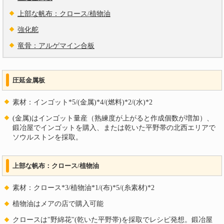
上部な帆布：クロース/植物油
強化舵
竜骨：アルゲマイン合板
圧延金属板
素材：インゴット*5/(金属)*4/(燃料)*2/(水)*2
(金属)はインゴット量産（熟練度が上がると作成個数が増加）、
鍛冶屋でインゴットを購入、または乾いた平野帯の北西エリアで
ソウルストンを採取。
上部な帆布：クロース/植物油
素材：クロース*3/植物油*1/(布)*5/(糸素材)*2
植物油はメアの店で購入可能
クロースは"野綿花"(乾いた平野帯)を採取でレシピ発想。鍛冶屋