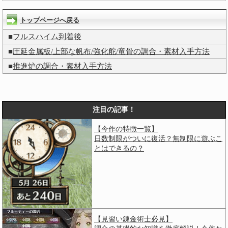
トップページへ戻る
■
フルスハイム到着後
■
圧延金属板/上部な帆布/強化舵/竜骨の調合・素材入手方法
■
推進炉の調合・素材入手方法
注目の記事！
【今作の特徴一覧】
日数制限がついに復活？無制限に遊ぶこ
とはできるの？
【見習い錬金術士必見】