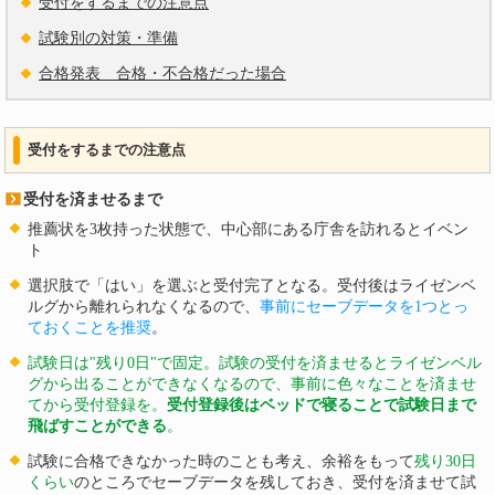
受付をするまでの注意点
試験別の対策・準備
合格発表 合格・不合格だった場合
受付をするまでの注意点
受付を済ませるまで
推薦状を3枚持った状態で、中心部にある庁舎を訪れるとイベン
ト
選択肢で「はい」を選ぶと受付完了となる。受付後はライゼンベ
ルグから離れられなくなるので、
事前にセーブデータを1つとっ
ておくことを推奨
。
試験日は"残り0日"で固定。試験の受付を済ませるとライゼンベル
グから出ることができなくなるので、事前に色々なことを済ませ
てから受付登録を。
受付登録後はベッドで寝ることで試験日まで
飛ばすことができる
。
試験に合格できなかった時のことも考え、余裕をもって
残り30日
くらい
のところでセーブデータを残しておき、受付を済ませて試