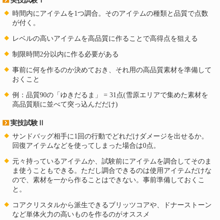
実技試験Ⅰ
時間内にアイテムを1つ調合。そのアイテムの種類と品質で点数
が付く。
レベルの高いアイテムを高品質に作ることで高得点を狙える
制限時間2分以内に作る必要がある
事前に何を作るのか決めておき、それ用の高品質素材を準備して
おくこと
例：品質90の「ゆきだるま」 = 31点(雪原エリアで集めた素材を
高品質順に並べて突っ込んだだけ)
実技試験Ⅱ
サンドバッグ相手に1回の行動でどれだけダメージを出せるか。
回復アイテムなどを使ってしまった場合は0点。
元々持っているアイテムか、試験前にアイテムを調合してそのま
ま使うこともできる。ただし調合できるのは使用アイテムだけな
ので、素材を一から作ることはできない。事前準備しておくこ
と。
コアクリスタルから派生できるブリッツコアや、ドナーストーン
など単体火力の高いものを作るのがオススメ