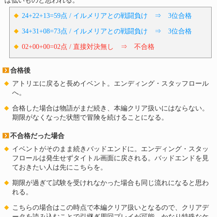
は低いものと思われる。
24+22+13=59点 / イルメリアとの戦闘負け ⇒ 3位合格
34+31+08=73点 / イルメリアとの戦闘負け ⇒ 3位合格
02+00+00=02点 / 直接対決無し ⇒ 不合格
合格後
アトリエに戻ると長めイベント。エンディング・スタッフロール
へ。
合格した場合は物語がまだ続き、本編クリア扱いにはならない。
期限がなくなった状態で冒険を続けることになる。
不合格だった場合
イベントがそのまま続きバッドエンドに。エンディング・スタッ
フロールは発生せずタイトル画面に戻される。バッドエンドを見
ておきたい人は先にこちらを。
期限が過ぎて試験を受けれなかった場合も同じ流れになると思わ
れる。
こちらの場合はこの時点で本編クリア扱いとなるので、クリアデ
ータを読み込むことで引継ぎ周回プレイが可能。かなり特殊なケ