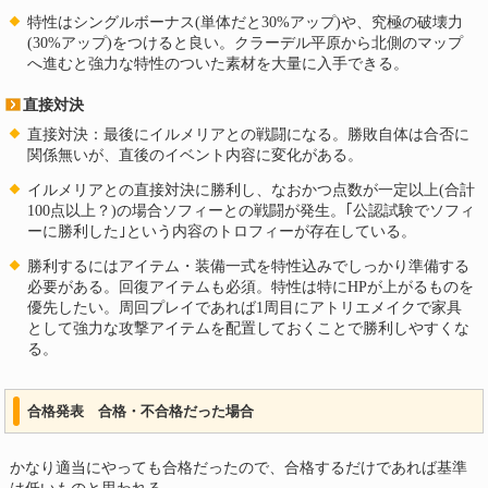
特性はシングルボーナス(単体だと30%アップ)や、究極の破壊力
(30%アップ)をつけると良い。クラーデル平原から北側のマップ
へ進むと強力な特性のついた素材を大量に入手できる。
直接対決
直接対決：最後にイルメリアとの戦闘になる。勝敗自体は合否に
関係無いが、直後のイベント内容に変化がある。
イルメリアとの直接対決に勝利し、なおかつ点数が一定以上(合計
100点以上？)の場合ソフィーとの戦闘が発生。｢公認試験でソフィ
ーに勝利した｣という内容のトロフィーが存在している。
勝利するにはアイテム・装備一式を特性込みでしっかり準備する
必要がある。回復アイテムも必須。特性は特にHPが上がるものを
優先したい。周回プレイであれば1周目にアトリエメイクで家具
として強力な攻撃アイテムを配置しておくことで勝利しやすくな
る。
合格発表 合格・不合格だった場合
かなり適当にやっても合格だったので、合格するだけであれば基準