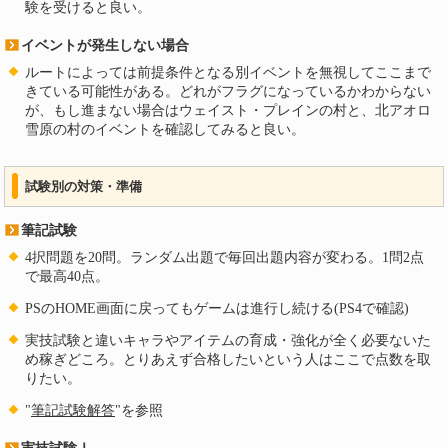
験を受けると良い。
イベントが発生しない場合
ルートによっては前提条件となる別イベントを無視してここまで
きている可能性がある。どれがフラグになっているかわからない
が、もし進まない場合はウェイスト・プレインの村と、北アオロ
雪原の村のイベントを確認してみると良い。
試験別の対策・準備
筆記試験
4択問題を20問。ランダム出題で毎回出題内容が変わる。1問2点
で最高40点。
PSのHOME画面に戻ってもゲームは進行し続ける(PS4で確認)
実技試験と違いキャラやアイテムの育成・強化が全く必要ないた
め稼ぎどころ。とりあえず合格したいという人はここで点数を取
りたい。
"
筆記試験解答
"を参照