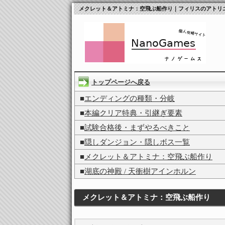
メクレット＆アトミナ：空飛ぶ船作り｜フィリスのアトリ
トップページへ戻る
■
エンディングの種類・分岐
■
本編クリア特典・引継ぎ要素
■
試験合格後・まずやるべきこと
■
隠しダンジョン・隠しボス一覧
■
メクレット＆アトミナ：空飛ぶ船作り
■
湖底の神殿 / 天衝樹アインホルン
メクレット＆アトミナ：空飛ぶ船作り