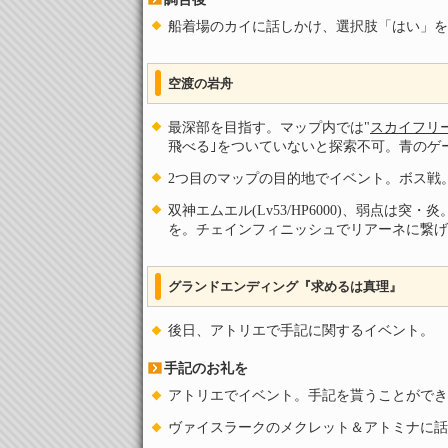
船着場のカイに話しかけ、選択肢「はい」を
空渡の岩舟
最深部を目指す。マップ内では"
スカイフリ
飛べる｣をついていないと探索不可。青のゲ
2つ目のマップの目的地でイベント。ボス戦
双神エムエル(Lv53/HP6000)、弱点
を。チェインフィニッシュでリアーネに繋げ
グランドエンディング『求めるは真理』
後日、アトリエで手記に関するイベント。
手記のお礼を
アトリエでイベント。手記を貰うことができ
ヴァイスラークのメクレット＆アトミナに話