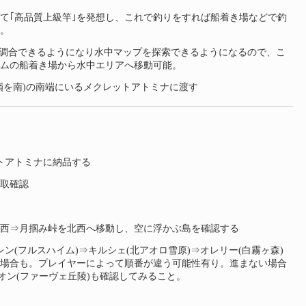
て｢高品質上級竿｣を発想し、これで釣りをすれば船着き場などで釣
。
を調合できるようになり水中マップを探索できるようになるので、こ
ムの船着き場から水中エリアへ移動可能。
嶺を南)の南端にいるメクレットアトミナに渡す
トアトミナに納品する
取確認
西⇒月掴み峠を北西へ移動し、空に浮かぶ島を確認する
ン(フルスハイム)⇒キルシェ(北アオロ雪原)⇒オレリー(白霧ヶ森)
の場合も。プレイヤーによって順番が違う可能性有り。進まない場合
オン(ファーヴェ丘陵)も確認してみること。