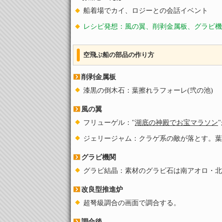
船着場でカイ、ロジーとの会話イベント
レシピ発想：風の翼、削剥金属板、グラビ機
空飛ぶ船の部品の作り方
削剥金属板
漆黒の倒木石：葉擦れラフォーレ(弐の池)
風の翼
フリューゲル："
湖底の神殿でお宝マラソン
ジェリージャム：クラゲ系の敵が落とす。葉
グラビ機関
グラビ結晶：素材のグラビ石は南アオロ・北
改良型推進炉
超弩級調合の画面で調合する。
調合後