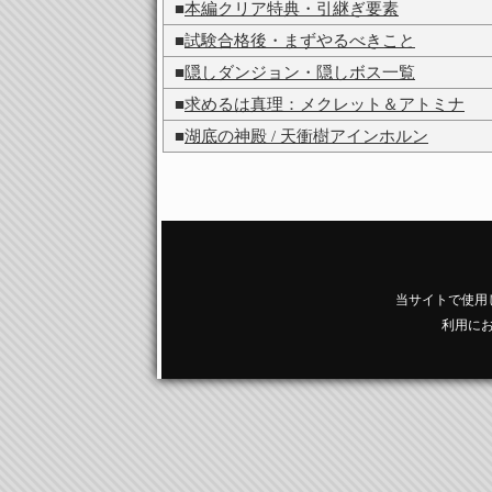
■
本編クリア特典・引継ぎ要素
■
試験合格後・まずやるべきこと
■
隠しダンジョン・隠しボス一覧
■
求めるは真理：メクレット＆アトミナ
■
湖底の神殿 / 天衝樹アインホルン
当サイトで使用
利用に