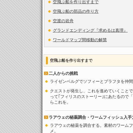
空飛ぶ船を作り出すまで
空飛ぶ船の部品の作り方
空渡の岩舟
グランドエンディング『求めるは真理』
ワールドマップ間移動の解禁
空飛ぶ船を作り出すまで
二人からの挑戦
ライゼンベルグでソフィーとプラフタを仲間
クエストが発生し、これを進めていくことで
って｢フィリスのストーリー｣にあたるので「
らこれを。
ラアウェの秘薬調合・ワームフィッシュ入手
ラアウェの秘薬を調合する。素材のワームフ
メ。