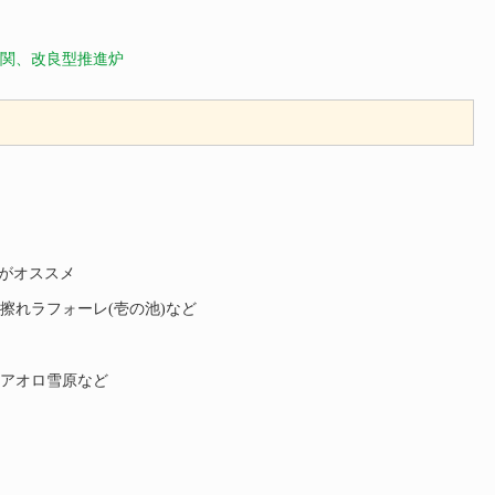
関、改良型推進炉
"がオススメ
擦れラフォーレ(壱の池)など
アオロ雪原など