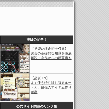
注目の記事！
【見習い錬金術士必見】
調合の基礎的な知識を徹底
解説！今作からの新要素も
【品質999】
よく使う特性移し替えルー
トと、最強のアイテム作り
考察
公式サイト関連のリンク集