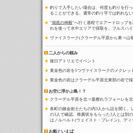
釣りで入手したい場合は、何度も釣りを行っ
ることができる。通常の釣り竿では釣れない
"
湖底の神殿
"へ行く過程でエアードロップ
れを使って水中エリアで採取を。フルスハイ
ヴァイスラーク(クラーデル平原から東⇒山
二人からの頼み
後日アトリエでイベント
黄金色の岩を5つヴァイスラークのメクレッ
黄金色の岩はクラーデル平原北東部の岩で採
お空に浮かぶ島！？
クラーデル平原を北⇒葉擦れラフォーレを北
各町の錬金術士たちの内3人から話を聞く。レ
の3人で確認。推薦状をもらった3人とは別
はノルベルト(ウェイスト・プレイン)、ディ
お船といえば