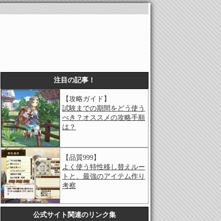
注目の記事！
【攻略ガイド】
試験までの期間をどう使う
べき？オススメの攻略手順
は？
【品質999】
よく使う特性移し替えルー
トと、最強のアイテム作り
考察
公式サイト関連のリンク集