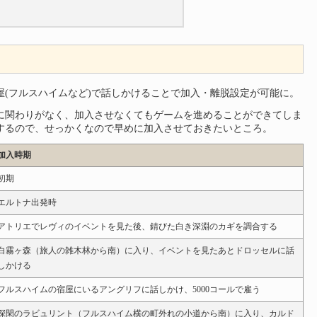
(フルスハイムなど)で話しかけることで加入・離脱設定が可能に。
に関わりがなく、加入させなくてもゲームを進めることができてしま
するので、せっかくなので早めに加入させておきたいところ。
加入時期
初期
エルトナ出発時
アトリエでレヴィのイベントを見た後、錆びた白き深淵のカギを調合する
白霧ヶ森（旅人の雑木林から南）に入り、イベントを見たあとドロッセルに話
しかける
フルスハイムの宿屋にいるアングリフに話しかけ、5000コールで雇う
深閑のラビュリント（フルスハイム横の町外れの小道から南）に入り、カルド