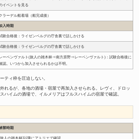
のイベントを見る
クラーデル船着場（船完成後）
加入時期
試験合格後：ライゼンベルグの庁舎裏で話しかける
試験合格後：ライゼンベルグの庁舎裏で話しかける
レーベンヴァルト(旅人の雑木林⇒南方原野⇒レーベンヴァルト)：試験合格後に
確認。いつから加入させられるかは不明。
ーティ枠を圧迫しない。
外れるが、各地の酒場・宿屋で再加入させられる。レヴィ、ドロッ
スハイムの酒場で、イルメリアはフルスハイムの宿屋で確認。
解禁時期
[旅人の雑木林]以降にアトリエで確認