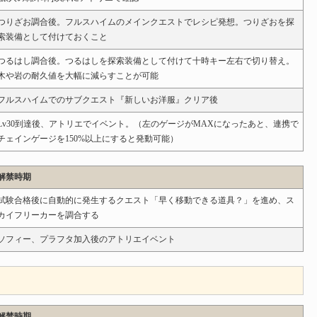
つりざお調合後。フルスハイムのメインクエストでレシピ発想。つりざおを探
索装備として付けておくこと
つるはし調合後。つるはしを探索装備として付けて十時キー左右で切り替え。
木や岩の耐久値を大幅に減らすことが可能
フルスハイムでのサブクエスト『新しいお洋服』クリア後
Lv30到達後、アトリエでイベント。（左のゲージがMAXになったあと、連携で
チェインゲージを150%以上にすると発動可能）
解禁時期
試験合格後に自動的に発生するクエスト「早く移動できる道具？」を進め、ス
カイフリーカーを調合する
ソフィー、プラフタ加入後のアトリエイベント
解禁時期