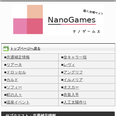
トップページへ戻る
■
共通補足情報
■
全キャラ一括
■
リアーネ
■
レヴィ
■
ドロッセル
■
アングリフ
■
カルド
■
イルメリア
■
ソフィー
■
オスカー
■
町の人々
■
衣装入手
■
温泉イベント
■
人工太陽作り
サブクエスト：共通補足情報