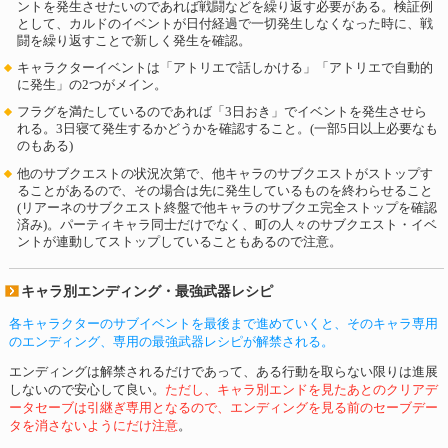
ントを発生させたいのであれば戦闘などを繰り返す必要がある。検証例
として、カルドのイベントが日付経過で一切発生しなくなった時に、戦
闘を繰り返すことで新しく発生を確認。
キャラクターイベントは「アトリエで話しかける」「アトリエで自動的
に発生」の2つがメイン。
フラグを満たしているのであれば「3日おき」でイベントを発生させら
れる。3日寝て発生するかどうかを確認すること。(一部5日以上必要なも
のもある)
他のサブクエストの状況次第で、他キャラのサブクエストがストップす
ることがあるので、その場合は先に発生しているものを終わらせること
(リアーネのサブクエスト終盤で他キャラのサブクエ完全ストップを確認
済み)。パーティキャラ同士だけでなく、町の人々のサブクエスト・イベ
ントが連動してストップしていることもあるので注意。
キャラ別エンディング・最強武器レシピ
各キャラクターのサブイベントを最後まで進めていくと、そのキャラ専用
のエンディング、専用の最強武器レシピが解禁される。
エンディングは解禁されるだけであって、ある行動を取らない限りは進展
しないので安心して良い。
ただし、キャラ別エンドを見たあとのクリアデ
ータセーブは引継ぎ専用となるので、エンディングを見る前のセーブデー
タを消さないようにだけ注意
。