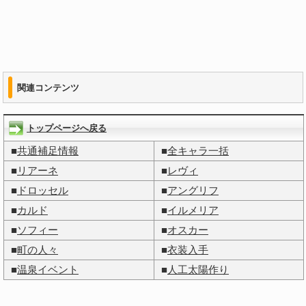
関連コンテンツ
トップページへ戻る
■
共通補足情報
■
全キャラ一括
■
リアーネ
■
レヴィ
■
ドロッセル
■
アングリフ
■
カルド
■
イルメリア
■
ソフィー
■
オスカー
■
町の人々
■
衣装入手
■
温泉イベント
■
人工太陽作り