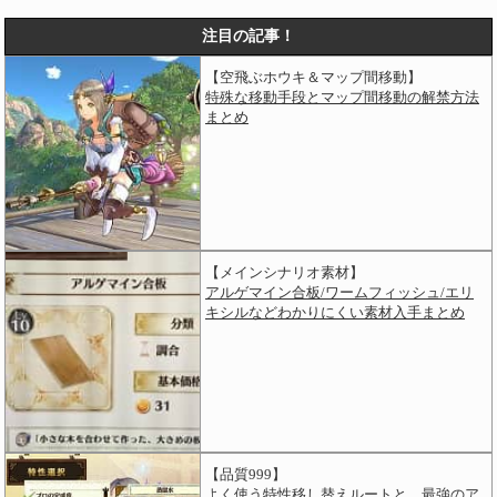
注目の記事！
【空飛ぶホウキ＆マップ間移動】
特殊な移動手段とマップ間移動の解禁方法
まとめ
【メインシナリオ素材】
アルゲマイン合板/ワームフィッシュ/エリ
キシルなどわかりにくい素材入手まとめ
【品質999】
よく使う特性移し替えルートと、最強のア