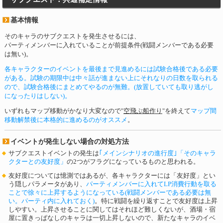
基本情報
そのキャラのサブクエストを発生させるには、
パーティメンバーに入れていることが前提条件(戦闘メンバーである必要
は無い)。
各キャラクターのイベントを最後まで見進めるには試験合格後である必要
がある。試験の期限中は中々話が進まない上にそれなりの日数を取られる
ので、試験合格後にまとめてやるのが無難。(放置していても取り逃がし
になったりはしない)。
いずれもマップ移動がかなり大変なので"
空飛ぶ船作り
"を終えて
マップ間
移動解禁後に本格的に進めるのがオススメ
。
イベントが発生しない場合の対処方法
サブクエストイベントの発生は
｢メインシナリオの進行度｣「そのキャラ
クターとの友好度」
の2つがフラグになっているものと思われる。
友好度については憶測ではあるが、各キャラクターには「友好度」とい
う隠しパラメータがあり、
パーティメンバーに入れてLP消費行動を取る
ことで徐々に上昇するようになっている(戦闘メンバーである必要は無
い。パーティ内に入れておく)
。特に戦闘を繰り返すことで友好度は上昇
しやすい。上昇させることに関してはそれほど難しくないが、酒場・宿
屋に置きっぱなしのキャラは一切上昇しないので、新たなキャラのイベ