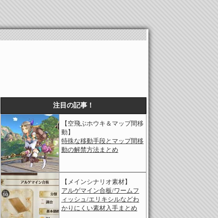
注目の記事！
【空飛ぶホウキ＆マップ間移
動】
特殊な移動手段とマップ間移
動の解禁方法まとめ
【メインシナリオ素材】
アルゲマイン合板/ワームフ
ィッシュ/エリキシルなどわ
かりにくい素材入手まとめ