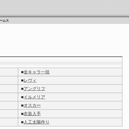
ームス
■
全キャラ一括
■
レヴィ
■
アングリフ
■
イルメリア
■
オスカー
■
衣装入手
■
人工太陽作り