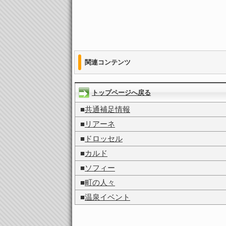
関連コンテンツ
トップページへ戻る
■
共通補足情報
■
リアーネ
■
ドロッセル
■
カルド
■
ソフィー
■
町の人々
■
温泉イベント