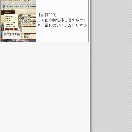
【品質999】
よく使う特性移し替えルート
と、最強のアイテム作り考察