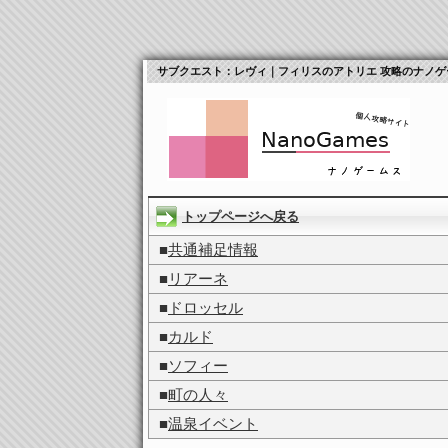
サブクエスト：レヴィ｜フィリスのアトリエ 攻略のナノゲ
トップページへ戻る
■
共通補足情報
■
リアーネ
■
ドロッセル
■
カルド
■
ソフィー
■
町の人々
■
温泉イベント