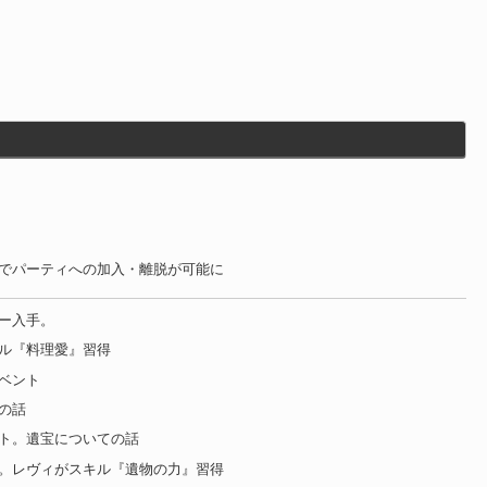
でパーティへの加入・離脱が可能に
ー入手。
ル『料理愛』習得
ベント
の話
ト。遺宝についての話
。レヴィがスキル『遺物の力』習得