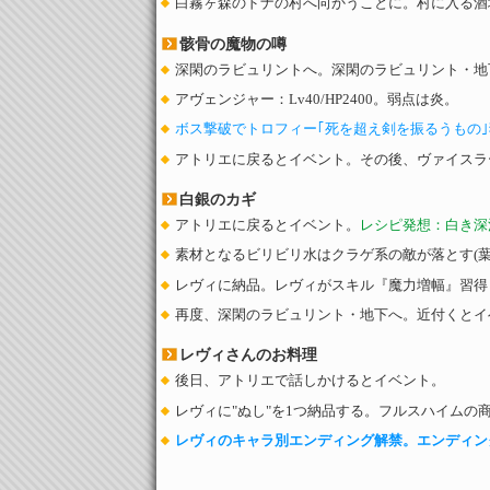
白霧ヶ森のドナの村へ向かうことに。村に入る酒
骸骨の魔物の噂
深閑のラビュリントへ。深閑のラビュリント・地
アヴェンジャー：Lv40/HP2400。弱点は炎。
ボス撃破でトロフィー｢死を超え剣を振るうもの
アトリエに戻るとイベント。その後、ヴァイスラ
白銀のカギ
アトリエに戻るとイベント。
レシピ発想：白き深
素材となるビリビリ水はクラゲ系の敵が落とす(葉
レヴィに納品。レヴィがスキル『魔力増幅』習得
再度、深閑のラビュリント・地下へ。近付くとイ
レヴィさんのお料理
後日、アトリエで話しかけるとイベント。
レヴィに"ぬし"を1つ納品する。フルスハイムの
レヴィのキャラ別エンディング解禁。エンディング