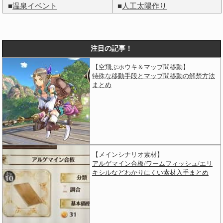
■
温泉イベント
■
人工太陽作り
注目の記事！
【空飛ぶホウキ＆マップ間移動】
特殊な移動手段とマップ間移動の解禁方法
まとめ
【メインシナリオ素材】
アルゲマイン合板/ワームフィッシュ/エリ
キシルなどわかりにくい素材入手まとめ