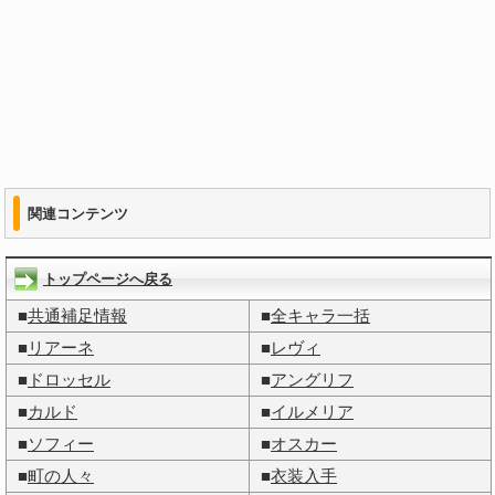
関連コンテンツ
トップページへ戻る
■
共通補足情報
■
全キャラ一括
■
リアーネ
■
レヴィ
■
ドロッセル
■
アングリフ
■
カルド
■
イルメリア
■
ソフィー
■
オスカー
■
町の人々
■
衣装入手