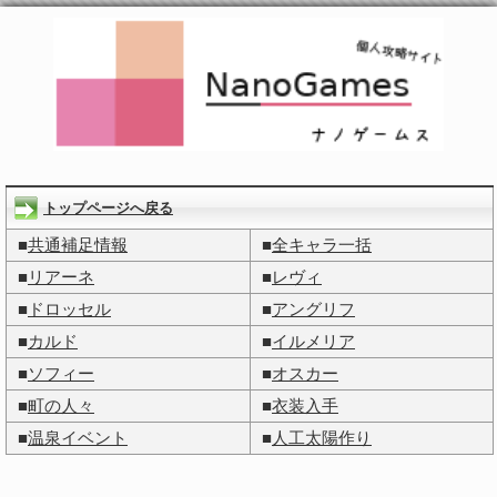
トップページへ戻る
■
共通補足情報
■
全キャラ一括
■
リアーネ
■
レヴィ
■
ドロッセル
■
アングリフ
■
カルド
■
イルメリア
■
ソフィー
■
オスカー
■
町の人々
■
衣装入手
■
温泉イベント
■
人工太陽作り