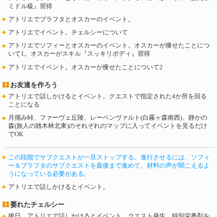
ミドル級』習得
アトリエでプラフタとオスカーのイベント。
アトリエでイベント。チェルシーについて
アトリエでソフィーとオスカーのイベント。オスカーが痩せたことにつ
いて1。オスカーがスキル『スッキリボディ』習得
アトリエでイベント。オスカーが痩せたことについて2
お友達を作ろう
アトリエで話しかけるとイベント。クエストで指定された4か所を回る
ことになる
月掴み峠、ファーヴェ丘陵、レーベンヴァルト(白霧ヶ森南西)、静かの
森(旅人の雑木林北東)のそれぞれのマップに入ってイベントを見るだけ
でOK
この段階でサブクエストが一旦ストップする。進行させるには、ソフィ
ー＆プラフタのサブクエストを最後まで進めて、材料の声が聞こえるよ
うになっている必要がある。
アトリエで話しかけるとイベント。
萎れたチェルシー
後日、アトリエで話しかけるとイベント。クエスト発生。特別栄養剤を