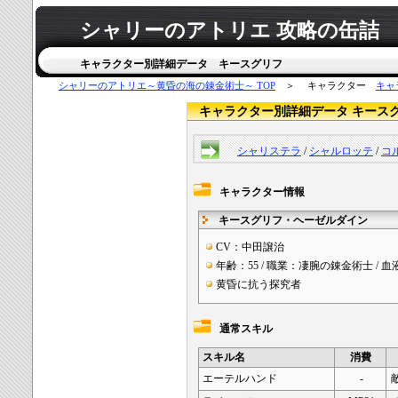
シャリーのアトリエ 攻略の缶詰
キャラクター別詳細データ キースグリフ
シャリーのアトリエ～黄昏の海の錬金術士～ TOP
＞ キャラクター
キャ
キャラクター別詳細データ キース
シャリステラ
/
シャルロッテ
/
コ
キャラクター情報
キースグリフ・ヘーゼルダイン
CV：中田譲治
年齢：55 / 職業：凄腕の錬金術士 / 血
黄昏に抗う探究者
通常スキル
スキル名
消費
エーテルハンド
-