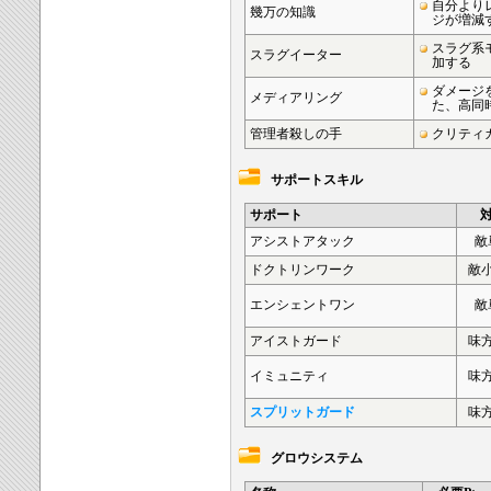
自分より
幾万の知識
ジが増減
スラグ系
スラグイーター
加する
ダメージ
メディアリング
た、高同
管理者殺しの手
クリティ
サポートスキル
サポート
アシストアタック
敵
ドクトリンワーク
敵
エンシェントワン
敵
アイストガード
味
イミュニティ
味
スプリットガード
味
グロウシステム