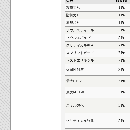
名称
必要Pts
攻撃力+5
1 Pts
防御力+5
1 Pts
素早さ+5
1 Pts
ソウルスティール
3 Pts
ソウルエボルブ
5 Pts
クリティカル率＋
2 Pts
スプリットガード
7 Pts
ラストエリキシル
7 Pts
火耐性付与
3 Pts
最大HP+20
3 Pts
最大MP+20
3 Pts
スキル強化
5 Pts
クリティカル強化
5 Pts