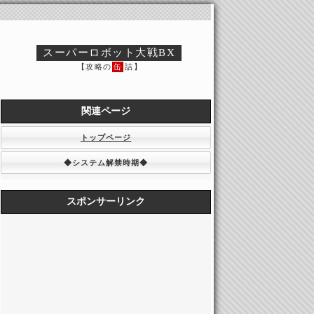
スーパーロボット大戦BX
【攻略の
缶
詰】
関連ページ
トップページ
◆システム解禁時期◆
スポンサーリンク