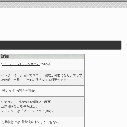
詳細
"
パートナーバトルシステム
"の解禁。
インターミッションでユニット編成が可能になり、マップ
攻略時に出撃ユニットの選択をする必要がある。
"
戦術指揮
"の設定が可能に。
シナリオ中で使われる部隊名の変更。
正式部隊名と略称を設定。
デフォルトは「ブライティクス(BX)」
初期状態では5段階改造までしかできない