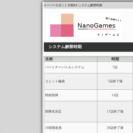
スーパーロボット大戦BX システム解禁時期
システム解禁時期
名称
時期
パートナーバトルシステム
7話
ユニット編成
7話終了後
戦術指揮
13話
部隊名決定
17話終了後
10段階改造
26話終了後