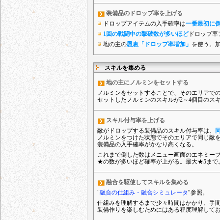
装備品のドロップ率を上げる
ドロップアイテムの入手確率は
一番最初に倒
1回の戦闘中の撃破数が多いほど
ドロップ率
地の主の
恩恵「ドロップ率増加」
を使う。加
スキルを集める
地の主にノルミンをセットする
ノルミンをセットすることで、そのエリアで
セットしたノルミンのスキルが2～4個目のス
スキル付与率を上げる
敵がドロップする装備品のスキル付与率は、
ノルミンをつけた状態でそのエリアで同じ敵
装備品の入手確率がかなり高くなる。
これまで倒した数はメニュー画面のエネミー
★の数が多いほど確率が上がる。最大★5まで
融合を駆使してスキルを集める
"
融合の仕組み・融合シミュレータ
"参照。
仕組みを理解するまで少々時間はかかり、手
装備作りを楽しむためにはある程度理解して