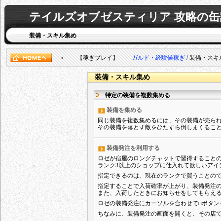
テイルズオブゼスティリア 攻略の缶
装備・スキル集め
＞ 【稼ぎプレイ】
ガルド・経験値稼ぎ
/ 装備・スキ
装備・スキル集め
特定の装備を複数集める
装備を集める
同じ装備を複数集めるには、その装備が売ら
その装備を落とす敵をひたすら倒しまくるこ
装備発注を利用する
ロゼが宿屋のロングチャットで習得すること
ランク3以上のショップに仕入れて欲しいアイ
指定できるのは、現在のランクで買うことの
指定することで入荷確率が上がり、装備発注
また、入荷したときにお知らせをしてもらえ
ロゼの装備発注にカーソルを合わせて□ボタン
ちなみに、装備発注の画面を開くと、その店