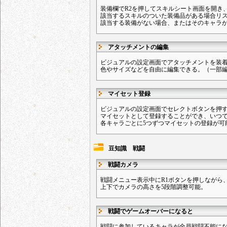
装備欄でR2を押してスキルシート画面を開き
該当するスキルのついた装備品がある場合リ
該当する装備がない場合、またはそのキャラ
アタッチメントの編集
ビジュアルの設定画面でアタッチメントを装着
色やサイズなどを自由に編集できる。（一部
マイセット登録
ビジュアルの設定画面でセレクトボタンを押
マイセットとして登録することができ、いつ
各キャラごとに5つずつマイセットの登録が可
豆知識 戦闘
戦闘カメラ
戦闘メニュー表示中にR1ボタンを押しながら
上下でカメラの高さを5段階調整可能。
戦闘でゲームオーバーになると
戦闘に参加しているキャラが全員戦闘不能に