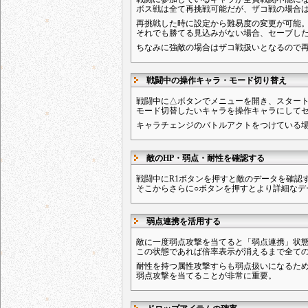
ボス戦は全て再挑戦可能だが、ザコ戦の場合
再挑戦した時に設定から難易度の変更が可能
それでも勝てる見込みがない場合、セーブし
ちなみに強敵の場合はザコ戦扱いとなるので
戦闘中の操作キャラ・モード切り替え
戦闘中に△ボタンでメニューを開き、スター
モード切替したいキャラを操作キャラにして
キャラチェンジのバトルアクトをつけている
敵のHP・弱点・耐性を確認する
戦闘中にR1ボタンを押すと敵のデータを確認
そこからさらに○ボタンを押すとより詳細なデ
弱点連携を活用する
敵に一度弱点攻撃を当てると「弱点連携」状
この状態であれば倍率表示が消えるまで全て
耐性を持つ属性攻撃すらも弱点扱いになるた
弱点攻撃を当てることが非常に重要。