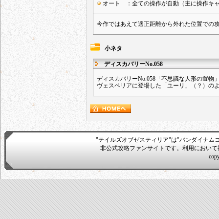
オート ：全ての操作が自動（主に操作キ
今作ではあえて適正距離から外れた位置での
小ネタ
ディスカバリーNo.058
ディスカバリーNo.058「不思議な人形の置
ヴェスペリアに登場した「ユーリ」（？）の
"テイルズオブゼスティリア"は"バンダイナム
非公式攻略ファンサイトです。利用において
cop