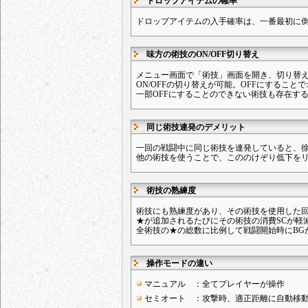
ドロップアイテムの確率
ドロップアイテムの入手確率は、一番最初に倒
味方の術技のON/OFF切り替え
メニュー画面で「術技」画面を開き、切り替え
ON/OFFの切り替えが可能。OFFにするこ
一部OFFにすることのできない術技も存在す
同じ術技連発のデメリット
一回の戦闘中に同じ術技を連発していると、
他の術技を使うことで、こののけぞり低下を
術技の熟練度
術技にも熟練度があり、その術技を使用した
★が追加されるたびにその術技の消費SCが軽
全術技の★の総数に比例して戦闘開始時にBG
操作モードの違い
マニュアル ：全てプレイヤーが操作
セミオート ：攻撃時、適正距離に自動移