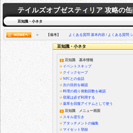
テイルズオブゼスティリア 攻略の缶
豆知識・小ネタ
＞ 【備考】
よくある質問 基本内容
/
よくある質問 
豆知識・小ネタ
豆知識 基本情報
イベントスキップ
クイックセーブ
NPCとの会話
次の目的を確認
料理の残り発動回数を確認
宿屋は必ず利用する
薬草を回復アイテムとして使う
豆知識 メニュー画面
スキル逆引き
アタッチメントの編集
マイセット登録