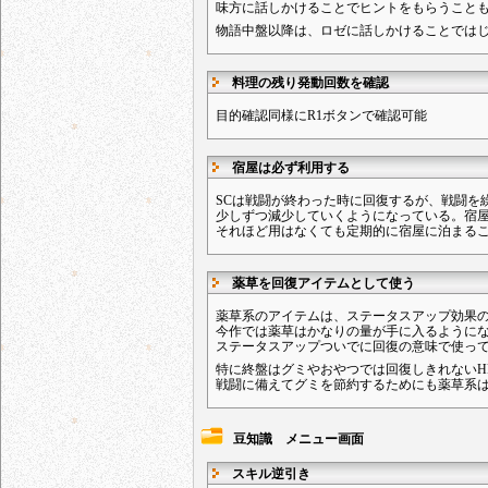
味方に話しかけることでヒントをもらうこと
物語中盤以降は、ロゼに話しかけることでは
料理の残り発動回数を確認
目的確認同様にR1ボタンで確認可能
宿屋は必ず利用する
SCは戦闘が終わった時に回復するが、戦闘を
少しずつ減少していくようになっている。宿
それほど用はなくても定期的に宿屋に泊まる
薬草を回復アイテムとして使う
薬草系のアイテムは、ステータスアップ効果の
今作では薬草はかなりの量が手に入るように
ステータスアップついでに回復の意味で使っ
特に終盤はグミやおやつでは回復しきれないH
戦闘に備えてグミを節約するためにも薬草系
豆知識 メニュー画面
スキル逆引き