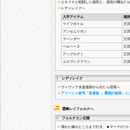
エキドナと戦闘した場所と、扉前の燭台2つ
レディレイクへ
入手アイテム
場
ライフボトル
王
アンセムリボン
王
ラベンダー
王
ベルベーヌ
王
アップルグミ
王
エルヴンクラウン
王
レディレイク
ヴィヴィア水道遺跡から出たら宿屋へ
アリーシャ称号「従者姫 → 憂国の姫君」に
霊峰レイフォルクへ
フォルクエン丘陵
壊れた橋のところまで行き、★マークのつ