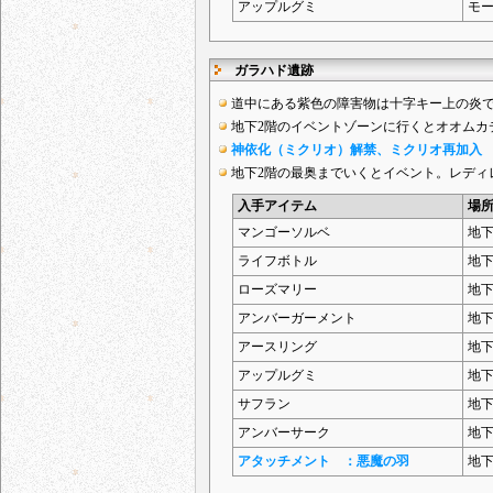
アップルグミ
モ
ガラハド遺跡
道中にある紫色の障害物は十字キー上の炎
地下2階のイベントゾーンに行くとオオムカデ
神依化（ミクリオ）解禁、ミクリオ再加入
地下2階の最奥までいくとイベント。レディ
入手アイテム
場
マンゴーソルベ
地下
ライフボトル
地下
ローズマリー
地下
アンバーガーメント
地下
アースリング
地下
アップルグミ
地下
サフラン
地下
アンバーサーク
地下
アタッチメント ：悪魔の羽
地下