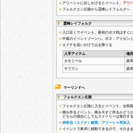
アリーシャに話しかけるとイベント。
アリ
フォルクエン丘陵から霊峰レイフォルクへ
霊峰レイフォルク
入口近くでイベント。最初のボス戦はすぐ
中腹のイベントゾーンへ。ボス：アイゼン
エドナを追いかけて山を降りる
入手アイテム
場
カモミール
薬
サフラン
薬
マーリンドへ
フォルクエン丘陵
フォルクエン丘陵に入るとイベント。女暗
橋を作るイベント。橋を今すぐ作るかどう
どちらの場合にしてもストーリーは進行す
神依化（エドナ）解禁
、
アリーシャ再加入
イベントで東岸に移動できるので、そのま