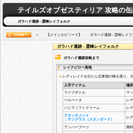
テイルズオブゼスティリア 攻略の缶
ガラハド遺跡 - 霊峰レイフォルク
＞ 【メインエピソード】 ガラハド遺跡 - 霊峰レイフ
ガラハド遺跡 - 霊峰レイフォルク
ガラハド遺跡攻略まで
レイクピロー高地
レディレイクを出たら北東側の橋を渡り、
入手アイテム
場
ライフボトル
マ
ベルベーヌ
レ
バニラソフトクリーム
レ
アタッチメント
レ
：サングラス（スタンダード）
アンバーブーツ
廃