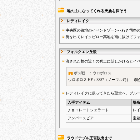
地の主になってくれる天族を探そう
レディレイク
中央区の路地のイベントゾーンへ行き司祭
街を出てレイクピロー高地を南に抜けてフ
フォルクエン丘陵
流された橋の近くの兵士に話しかけるとイ
ボス戦 ：ウロボロス
ウロボロス HP：3387（ノーマル時） 
レディレイクに戻ってきたら聖堂へ。ブル
入手アイテム
場
チョコレートジェラート
レ
アンバースピア
宝
ラウドテブル王宮脱出まで