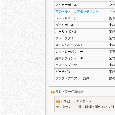
アルカナボトル
マ
革のベルト ：アタッチメント
マ
レッドサフラン
薬
ダークボトル
宝
ホーリィボトル
宝
グレープグミ
宝
ストロベリータルト
宝
レッドローズマリー
薬
紅茶シフォンケーキ
宝
クォーツブーツ
宝
ピーチグミ
宝
クラフトデコア ：短剣
銀
リヒトワーグ灰枯林
ボス戦 ：ティターン
ティターン HP：15456 / 弱点：なし /