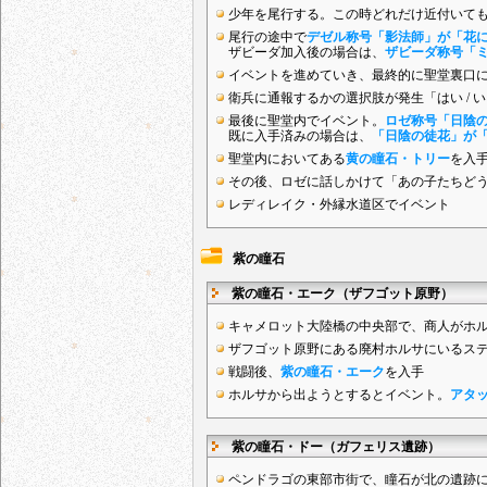
少年を尾行する。この時どれだけ近付いて
尾行の途中で
デゼル称号「影法師」が「花
ザビーダ加入後の場合は、
ザビーダ称号「
イベントを進めていき、最終的に聖堂裏口
衛兵に通報するかの選択肢が発生「はい /
最後に聖堂内でイベント。
ロゼ称号「日陰
既に入手済みの場合は、
「日陰の徒花」が
聖堂内においてある
黄の瞳石・トリー
を入
その後、ロゼに話しかけて「あの子たちど
レディレイク・外縁水道区でイベント
紫の瞳石
紫の瞳石・エーク（ザフゴット原野）
キャメロット大陸橋の中央部で、商人がホ
ザフゴット原野にある廃村ホルサにいるス
戦闘後、
紫の瞳石・エーク
を入手
ホルサから出ようとするとイベント。
アタ
紫の瞳石・ドー（ガフェリス遺跡）
ペンドラゴの東部市街で、瞳石が北の遺跡