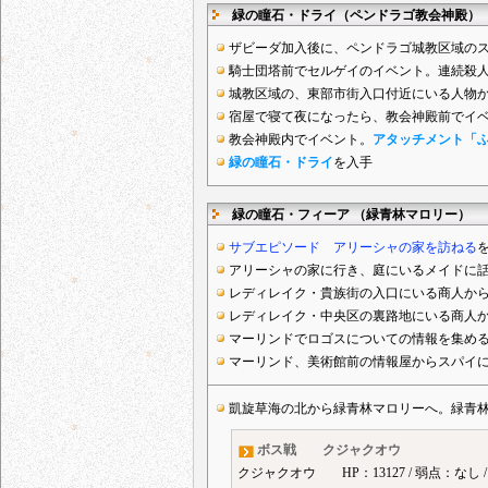
緑の瞳石・ドライ（ペンドラゴ教会神殿）
ザビーダ加入後に、ペンドラゴ城教区域の
騎士団塔前でセルゲイのイベント。連続殺
城教区域の、東部市街入口付近にいる人物
宿屋で寝て夜になったら、教会神殿前でイ
教会神殿内でイベント。
アタッチメント「
緑の瞳石・ドライ
を入手
緑の瞳石・フィーア （緑青林マロリー）
サブエピソード アリーシャの家を訪ねる
アリーシャの家に行き、庭にいるメイドに
レディレイク・貴族街の入口にいる商人か
レディレイク・中央区の裏路地にいる商人
マーリンドでロゴスについての情報を集め
マーリンド、美術館前の情報屋からスパイ
凱旋草海の北から緑青林マロリーへ。緑青
ボス戦 クジャクオウ
クジャクオウ HP：13127 / 弱点：なし 