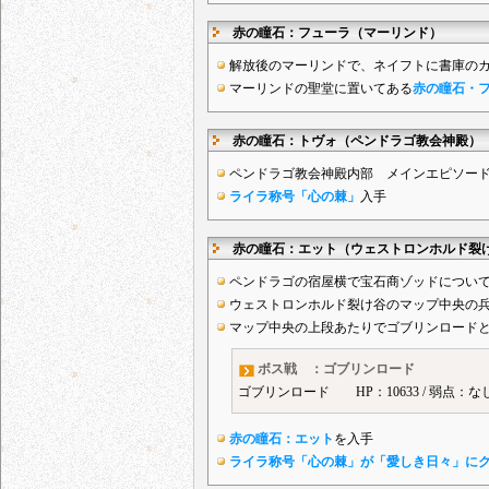
赤の瞳石：フューラ（マーリンド）
解放後のマーリンドで、ネイフトに書庫の
マーリンドの聖堂に置いてある
赤の瞳石・
赤の瞳石：トヴォ（ペンドラゴ教会神殿）
ペンドラゴ教会神殿内部 メインエピソー
ライラ称号「心の棘」
入手
赤の瞳石：エット（ウェストロンホルド裂
ペンドラゴの宿屋横で宝石商ゾッドについ
ウェストロンホルド裂け谷のマップ中央の
マップ中央の上段あたりでゴブリンロード
ボス戦 ：ゴブリンロード
ゴブリンロード HP：10633 / 弱点：なし
赤の瞳石：エット
を入手
ライラ称号「心の棘」が「愛しき日々」に