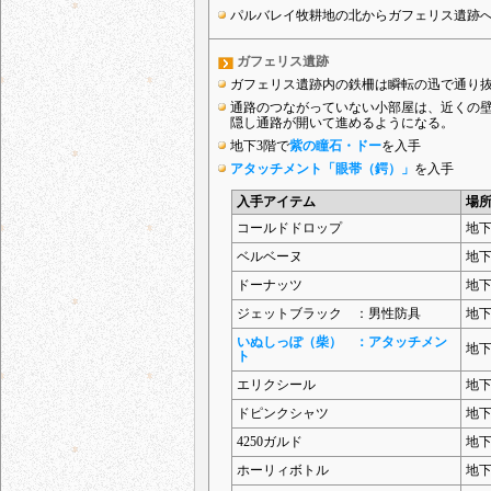
パルバレイ牧耕地の北からガフェリス遺跡
ガフェリス遺跡
ガフェリス遺跡内の鉄柵は瞬転の迅で通り
通路のつながっていない小部屋は、近くの
隠し通路が開いて進めるようになる。
地下3階で
紫の瞳石・ドー
を入手
アタッチメント「眼帯（鍔）」
を入手
入手アイテム
場
コールドドロップ
地下
ベルベーヌ
地下
ドーナッツ
地下
ジェットブラック ：男性防具
地
いぬしっぽ（柴） ：アタッチメン
地
ト
エリクシール
地
ドピンクシャツ
地下
4250ガルド
地下
ホーリィボトル
地下