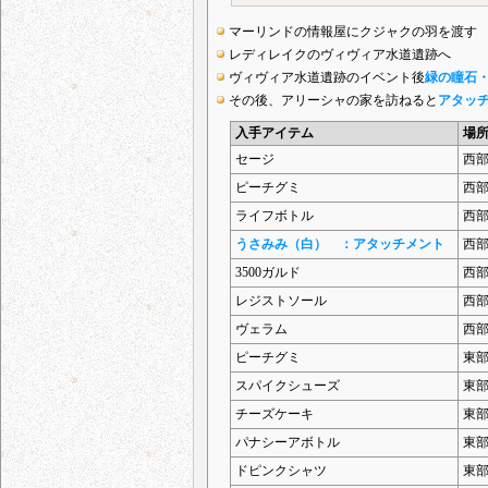
マーリンドの情報屋にクジャクの羽を渡す
レディレイクのヴィヴィア水道遺跡へ
ヴィヴィア水道遺跡のイベント後
緑の瞳石
その後、アリーシャの家を訪ねると
アタッ
入手アイテム
場
セージ
西
ピーチグミ
西
ライフボトル
西
うさみみ（白） ：アタッチメント
西
3500ガルド
西
レジストソール
西
ヴェラム
西
ピーチグミ
東
スパイクシューズ
東
チーズケーキ
東
パナシーアボトル
東
ドピンクシャツ
東