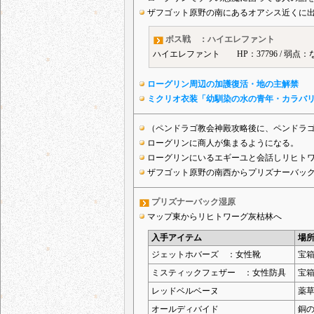
ザフゴット原野の南にあるオアシス近くに
ボス戦 ：ハイエレファント
ハイエレファント HP：37796 / 弱点：
ローグリン周辺の加護復活・地の主解禁
ミクリオ衣装「幼馴染の水の青年・カラバ
（ペンドラゴ教会神殿攻略後に、ペンドラ
ローグリンに商人が集まるようになる。
ローグリンにいるエギーユと会話しリヒト
ザフゴット原野の南西からプリズナーバッ
プリズナーバック湿原
マップ東からリヒトワーグ灰枯林へ
入手アイテム
場
ジェットホバーズ ：女性靴
宝
ミスティックフェザー ：女性防具
宝
レッドベルベーヌ
薬
オールディバイド
銅