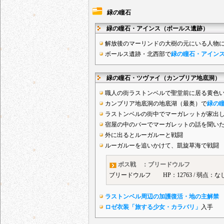
緑の瞳石
緑の瞳石・アインス（ボールス遺跡）
解放後のマーリンドの大樹の元にいる人物
ボールス遺跡・北西部で
緑の瞳石・アイン
緑の瞳石・ツヴァイ（カンブリア地底洞）
職人の街ラストンベルで聖堂前に居る黄色
カンブリア地底洞の地底湖（最奥）で
緑の
ラストンベルの街中でマーガレットが家出
宿屋の中のバーでマーガレットの話を聞い
外に出るとルーガルーと戦闘
ルーガルーを追いかけて、凱旋草海で戦闘
ボス戦 ：ブリードウルフ
ブリードウルフ HP：12763 / 弱点：な
ラストンベル周辺の加護復活・地の主解禁
ロゼ衣装「旅する少女・カラバリ」
入手