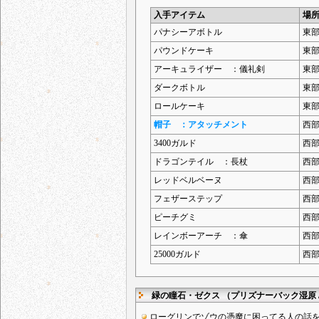
入手アイテム
場
パナシーアボトル
東
パウンドケーキ
東
アーキュライザー ：儀礼剣
東
ダークボトル
東
ロールケーキ
東
帽子 ：アタッチメント
西
3400ガルド
西
ドラゴンテイル ：長杖
西
レッドベルベーヌ
西
フェザーステップ
西
ピーチグミ
西
レインボーアーチ ：傘
西
25000ガルド
西
緑の瞳石・ゼクス （プリズナーバック湿原 
ローグリンでゾウの憑魔に困ってる人の話