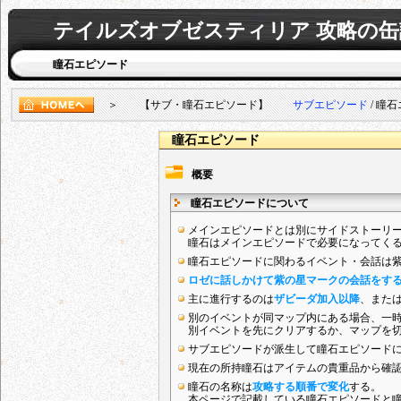
テイルズオブゼスティリア 攻略の缶
瞳石エピソード
＞ 【サブ・瞳石エピソード】
サブエピソード
/ 瞳
瞳石エピソード
概要
瞳石エピソードについて
メインエピソードとは別にサイドストーリ
瞳石はメインエピソードで必要になってく
瞳石エピソードに関わるイベント・会話は
ロゼに話しかけて紫の星マークの会話をす
主に進行するのは
ザビーダ加入以降
、また
別のイベントが同マップ内にある場合、一
別イベントを先にクリアするか、マップを
サブエピソードが派生して瞳石エピソード
現在の所持瞳石はアイテムの貴重品から確
瞳石の名称は
攻略する順番で変化
する。
本ページで記載している瞳石エピソードと