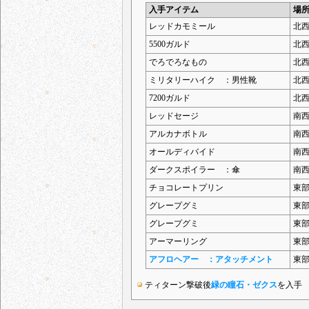
入手アイテム
場
レッドカモミール
北
5500ガルド
北
でろでろなもの
北
ミリタリーハイク ：男性靴
北
7200ガルド
北
レッドセージ
南
アルカナボトル
南
オールディバイド
南
ダークスポイラー ：傘
南
チョコレートプリン
東
グレープグミ
東
グレープグミ
東
アーマーリング
東
アフロヘアー ：アタッチメント
東
ティターン撃破後
緑の瞳石・ゼクス
を入手