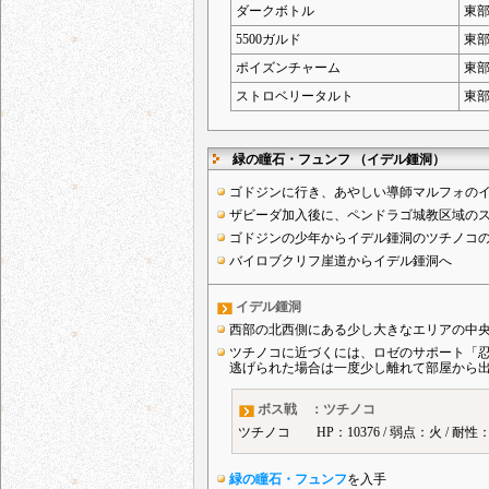
ダークボトル
東
5500ガルド
東
ポイズンチャーム
東
ストロベリータルト
東
緑の瞳石・フュンフ （イデル鍾洞）
ゴドジンに行き、あやしい導師マルフォの
ザビーダ加入後に、ペンドラゴ城教区域の
ゴドジンの少年からイデル鍾洞のツチノコ
バイロブクリフ崖道からイデル鍾洞へ
イデル鍾洞
西部の北西側にある少し大きなエリアの中
ツチノコに近づくには、ロゼのサポート「
逃げられた場合は一度少し離れて部屋から
ボス戦 ：ツチノコ
ツチノコ HP：10376 / 弱点：火 / 耐
緑の瞳石・フュンフ
を入手