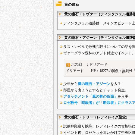
黄の瞳石
黄の瞳石・ドヴァー（ティンタジェル遺跡
ティンタジェル遺跡群 メインエピソード
黄の瞳石・アジーン（ティンタジェル遺跡
ラストンベルで敗残兵狩りについての話を
ヴァーグラン森林のアジト付近でイベント
ボス戦 ：ドリアード
ドリアード HP：18275 / 弱点：無属性 
少年から
黄の瞳石・アジーン
を入手
部屋から出ようとするとチャット発生。
アタッチメント「風の骨の仮面」
を入手
ロゼ称号「暗殺者」が「断罪者」にクラス
黄の瞳石・トリー（レディレイク聖堂）
試練神殿巡り以降、レディレイクの貴族街
イベント後、ロゼたちを追いかけて中央区