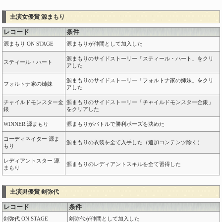
主演女優賞 源まもり
レコード
条件
源まもり ON STAGE
源まもりが仲間として加入した
源まもりのサイドストーリー「スティール・ハート」をクリ
スティール・ハート
アした
源まもりのサイドストーリー「フォルトナ家の姉妹」をクリ
フォルトナ家の姉妹
アした
チャイルドモンスター金
源まもりのサイドストーリー「チャイルドモンスター金銀」
銀
をクリアした
WINNER 源まもり
源まもりがバトルで勝利ポーズを決めた
コーディネイター 源ま
源まもりの衣装を全て入手した（追加コンテンツ除く）
もり
レディアントスター 源
源まもりのレディアントスキルを全て習得した
まもり
主演男優賞 剣弥代
レコード
条件
剣弥代 ON STAGE
剣弥代が仲間として加入した