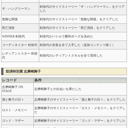
剣弥代のサイドストーリー「ザ・ハングリーマン」をクリア
ザ・ハングリーマン
した
危険な関係
剣弥代のサイドストーリー「危険な関係」をクリアした
死亡演技
剣弥代のサイドストーリー「死亡演技」をクリアした
WINNER 剣弥代
剣弥代がバトルで勝利ポーズを決めた
コーディネイター 剣弥代
剣弥代の衣装を全て入手した（追加コンテンツ除く）
レディアントスター 剣弥
剣弥代のレディアントスキルを全て習得した
代
助演特別賞 志摩崎舞子
レコード
条件
志摩崎舞子 ON
志摩崎舞子との出会いを果たした
STAGE
酒と舞子の日々
志摩崎舞子のサイドストーリー「酒と舞子の日々」をクリアした
志摩崎舞子のサイドストーリー「ロスト・メモリー」をクリアし
ロスト・メモリー
た
ゴッド・マザー
志摩崎舞子のサイドストーリー「ゴッド・マザー」をクリアした