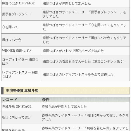
織部つばさ ON STAGE
織部つばさが仲間として加入した
織部つばさのサイドストーリー「握手会プレッシャー」を
握手会プレッシャー
クリアした
織部つばさのサイドストーリー「心を開いて」をクリアし
心を開いて
た
織部つばさのサイドストーリー「風はツバサ色」をクリア
風はツバサ色
した
WINNER 織部つばさ
織部つばさがバトルで勝利ポーズを決めた
コーディネイター 織部つ
織部つばさの衣装を全て入手した（追加コンテンツ除く）
ばさ
レディアントスター 織部
織部つばさのレディアントスキルを全て習得した
つばさ
主演男優賞 赤城斗馬
レコード
条件
赤城斗馬 ON STAGE
赤城斗馬が仲間として加入した
赤城斗馬のサイドストーリー「明日に向かって突け」をクリ
明日に向かって突け
アした
赤城斗馬のサイドストーリー「豹柄を着た斗馬」をクリアし
豹柄を着た斗馬