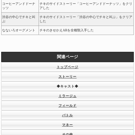
コーヒーアンドドーナ
チキのサイドストーリー「コーヒーアンドドーナッツ」をクリ
ッツ
アした
渋谷の中心でチキと叫
チキのサイドストーリー「渋谷の中心でチキと叫ぶ」をクリア
ぶ
した
なないろオーグメント
チキのきせかえARを全種類入手した
関連ページ
トップページ
ストーリー
◆キャスト◆
ミラージュ
フィールド
バトル
マネー
その他