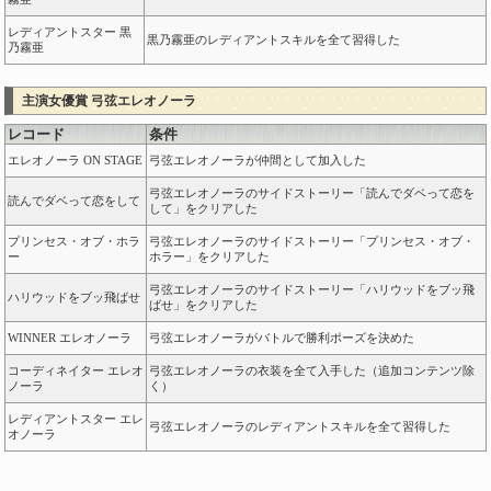
レディアントスター 黒
黒乃霧亜のレディアントスキルを全て習得した
乃霧亜
主演女優賞 弓弦エレオノーラ
レコード
条件
エレオノーラ ON STAGE
弓弦エレオノーラが仲間として加入した
弓弦エレオノーラのサイドストーリー「読んでダベって恋を
読んでダベって恋をして
して」をクリアした
プリンセス・オブ・ホラ
弓弦エレオノーラのサイドストーリー「プリンセス・オブ・
ー
ホラー」をクリアした
弓弦エレオノーラのサイドストーリー「ハリウッドをブッ飛
ハリウッドをブッ飛ばせ
ばせ」をクリアした
WINNER エレオノーラ
弓弦エレオノーラがバトルで勝利ポーズを決めた
コーディネイター エレオ
弓弦エレオノーラの衣装を全て入手した（追加コンテンツ除
ノーラ
く）
レディアントスター エレ
弓弦エレオノーラのレディアントスキルを全て習得した
オノーラ