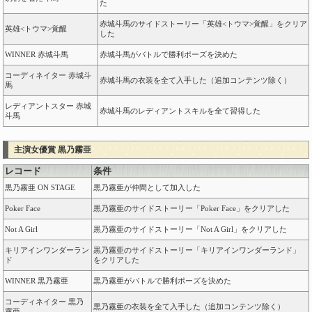
た
赤城斗馬のサイドストーリー「英雄<トウマ>覚醒」をクリア
英雄<トウマ>覚醒
した
WINNER 赤城斗馬
赤城斗馬がバトルで勝利ポーズを決めた
コーディネイター 赤城斗
赤城斗馬の衣装を全て入手した（追加コンテンツ除く）
馬
レディアントスター 赤城
赤城斗馬のレディアントスキルを全て習得した
斗馬
主演女優賞 黒乃霧亜
レコード
条件
黒乃霧亜 ON STAGE
黒乃霧亜が仲間として加入した
Poker Face
黒乃霧亜のサイドストーリー「Poker Face」をクリアした
Not A Girl
黒乃霧亜のサイドストーリー「Not A Girl」をクリアした
キリアインワンダーラン
黒乃霧亜のサイドストーリー「キリアインワンダーランド」
ド
をクリアした
WINNER 黒乃霧亜
黒乃霧亜がバトルで勝利ポーズを決めた
コーディネイター 黒乃
黒乃霧亜の衣装を全て入手した（追加コンテンツ除く）
霧亜