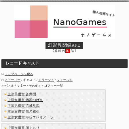
幻影異聞録#FE
【攻略の
缶
詰】
レコード キャスト
>>
トップページへ戻る
>>
ストーリー
/ キャスト /
ミラージュ
/
フィールド
>>
バトル
/
マネー
/
その他
/
トロフィー一覧
主演男優賞 蒼井樹
主演女優賞 織部つばさ
主演男優賞 赤城斗馬
主演女優賞 黒乃霧亜
主演女優賞 弓弦エレオノーラ
主演女優賞 源まもり