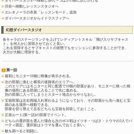
ダイバースタジオへ移動し弥代⇒つばさの順に話しかける
渋谷へ移動しレッスンスタジオへ
エレオノーラの衣装「レッスンモード」追加
ダイバースタジオからイドラスフィアへ
幻想ダイバースタジオ
各キャラのステージランクを上げてレディアントスキル「飛び入りサブキャス
ト」を何人かに習得させておくと良い。
これを習得するとサブキャストの状態でもセッションに参加することができ、
火力が大幅に増加する。
第一話
最初にモニター10個に映像が表示される。
次の部屋に進むと横長の迷路状のエリアへ。
このエリアにはモニターと同じ配置で10個の部屋があり、モニターに映った映
像の場所にある部屋に入ることで先に進める。
別の部屋に入ってしまうとスタート地点からやりなおし。
宝箱部屋は左右両端入れ替わるようになっており、その部屋から先へ進むと宝
箱のある場所へ移動できる。
部屋を切り替えて左右どちらも宝箱を回収しておくこと。
正規ルート(第一話)の部屋でイベント。
どちらの選択肢を選んだ場合も次のボス戦はイツキ・つばさ・トウマの3人でパ
ーティ固定。選択肢はトウマを選んでおくと良い。
敵を調べると戦闘に。