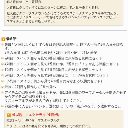
犯人役は槍・氷・雷弱点。
人質役は倒してもすぐに次のターンに復活。犯人役を倒すと勝利。
犯人役がステータスダウンをかけてくるのでステータスアップスキルで対応を。
つばさのサイドストーリー1で習得できるスペシャルパフォーマンス「デビュー
スマイル」があると対応しやすい。
最終話
先ほどと同じようにして今度は最終話の部屋へ。以下の手順で2番の扉を目指
す。
2番の扉側（北）から順に横1列・2列・3列・4列・5列と表記
2列目：スイッチ側から見て2番目3番目に赤がある状態にセット
4列目：スイッチ側から見て1番目に赤、7番目に「！」がある状態にセット
1列目：スイッチ側から見て2番目3番目に赤がある状態にセット
3列目：スイッチ側から見て2番目3番目に「！」がある状態にセット
（5列目：スイッチ側から見て456番目に赤がある状態にセット）
最後に2列目を操作して2番の扉へ
アイテムの回収を先に済ませるか、先に2番扉前のワープポータルを開通させて
からアイテムの回収を行う。
マスタープルフがあるので必ず回収しておくこと。
部屋の中に入るとイベント。選択肢は「いや、俺がやるよ」を選択すること
ボス戦 ：エクセライ / 剣弥代
推奨レベル：40 / 落：マスタープルフ
エクセライは体の色を変化させ弱点・耐性がその度に変わる。