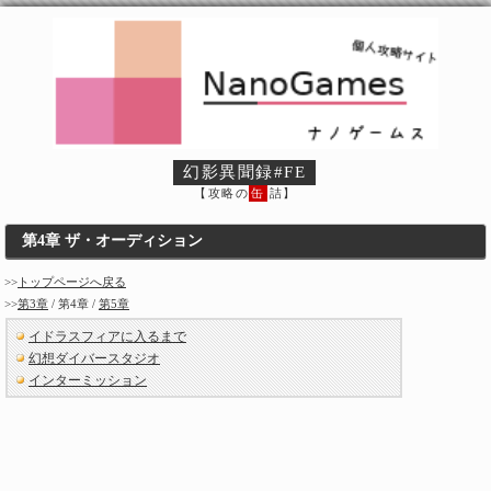
幻影異聞録#FE
【攻略の
缶
詰】
第4章 ザ・オーディション
>>
トップページへ戻る
>>
第3章
/ 第4章 /
第5章
イドラスフィアに入るまで
幻想ダイバースタジオ
インターミッション