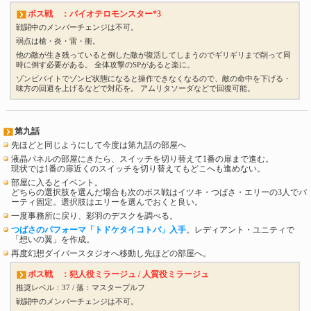
ボス戦 ：バイオテロモンスター*3
戦闘中のメンバーチェンジは不可。
弱点は槍・炎・雷・衝。
他の敵が生き残っていると倒した敵が復活してしまうのでギリギリまで削って同
時に倒す必要がある。 全体攻撃のSPがあると楽に。
ゾンビバイトでゾンビ状態になると操作できなくなるので、敵の命中を下げる・
味方の回避を上げるなどで対応を。 アムリタソーダなどで回復可能。
第九話
先ほどと同じようにして今度は第九話の部屋へ
液晶パネルの部屋にきたら、スイッチを切り替えて1番の扉まで進む。
現状では1番の扉近くのスイッチを切り替えてもどこへも進めない。
部屋に入るとイベント。
どちらの選択肢を選んだ場合も次のボス戦はイツキ・つばさ・エリーの3人でパ
ーティ固定。選択肢はエリーを選んでおくと良い。
一度事務所に戻り、彩羽のデスクを調べる。
つばさのパフォーマ「トドケタイコトバ」入手
。レディアント・ユニティで
「想いの翼」を作成。
再度幻想ダイバースタジオへ移動し先ほどの部屋へ。
ボス戦 ：犯人役ミラージュ / 人質役ミラージュ
推奨レベル：37 / 落：マスタープルフ
戦闘中のメンバーチェンジは不可。