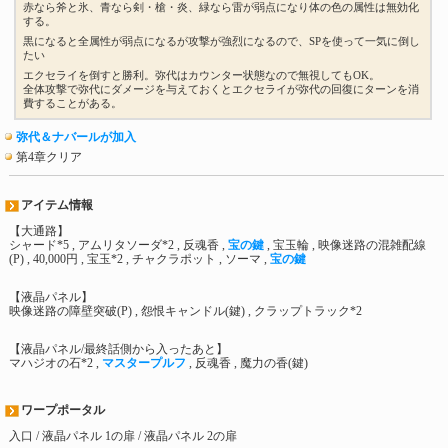
赤なら斧と氷、青なら剣・槍・炎、緑なら雷が弱点になり体の色の属性は無効化
する。
黒になると全属性が弱点になるが攻撃が強烈になるので、SPを使って一気に倒し
たい
エクセライを倒すと勝利。弥代はカウンター状態なので無視してもOK。
全体攻撃で弥代にダメージを与えておくとエクセライが弥代の回復にターンを消
費することがある。
弥代＆ナバールが加入
第4章クリア
アイテム情報
【大通路】
シャード*5 , アムリタソーダ*2 , 反魂香 ,
宝の鍵
, 宝玉輪 , 映像迷路の混雑配線
(P) , 40,000円 , 宝玉*2 , チャクラポット , ソーマ ,
宝の鍵
【液晶パネル】
映像迷路の障壁突破(P) , 怨恨キャンドル(鍵) , クラップトラック*2
【液晶パネル/最終話側から入ったあと】
マハジオの石*2 ,
マスタープルフ
, 反魂香 , 魔力の香(鍵)
ワープポータル
入口 / 液晶パネル 1の扉 / 液晶パネル 2の扉