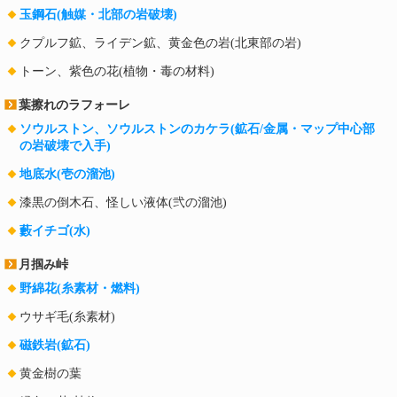
玉鋼石(触媒・北部の岩破壊)
クプルフ鉱、ライデン鉱、黄金色の岩(北東部の岩)
トーン、紫色の花(植物・毒の材料)
葉擦れのラフォーレ
ソウルストン、ソウルストンのカケラ(鉱石/金属・マップ中心部
の岩破壊で入手)
地底水(壱の溜池)
漆黒の倒木石、怪しい液体(弐の溜池)
藪イチゴ(水)
月掴み峠
野綿花(糸素材・燃料)
ウサギ毛(糸素材)
磁鉄岩(鉱石)
黄金樹の葉