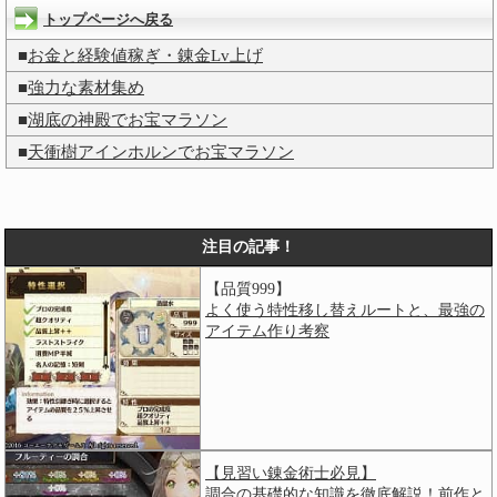
トップページへ戻る
■
お金と経験値稼ぎ・錬金Lv上げ
■
強力な素材集め
■
湖底の神殿でお宝マラソン
■
天衝樹アインホルンでお宝マラソン
注目の記事！
【品質999】
よく使う特性移し替えルートと、最強の
アイテム作り考察
【見習い錬金術士必見】
調合の基礎的な知識を徹底解説！前作と