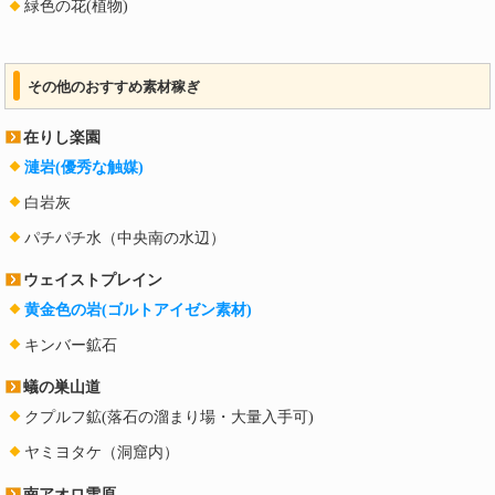
緑色の花(植物)
その他のおすすめ素材稼ぎ
在りし楽園
漣岩(優秀な触媒)
白岩灰
パチパチ水（中央南の水辺）
ウェイストプレイン
黄金色の岩(ゴルトアイゼン素材)
キンバー鉱石
蟻の巣山道
クプルフ鉱(落石の溜まり場・大量入手可)
ヤミヨタケ（洞窟内）
南アオロ雪原