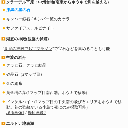
クラーデル平原：中州台地(南東からホウキで川を越える)
漆黒の星の石
キンバー鉱石 / キンバー鉱のカケラ
サファイアス、ルビナイト
湖底の神殿(波座の伏籠)
"
湖底の神殿でお宝マラソン
"で宝石などを集めることも可能
空渡の岩舟
グラビ石、グラビ結晶
砂晶石（2マップ目）
金の絹糸
黄金樹の葉(1マップ目南西端。ホウキで移動)
ドンケルハイト(1マップ目の中央南の飛び石エリアをホウキで移
動。花の強敵がいる小島で夜にのみ採取可能)
場所画像1
/
場所画像2
エルトナ地底湖