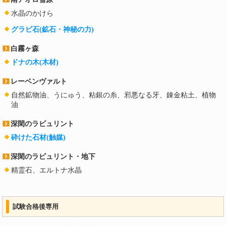
水晶のかけら
グラビ石(鉱石・神秘の力)
白霧ヶ森
ドナの木(木材)
レーベンヴァルト
自然鉱物油、うにゅう、粘銀の糸、邪悪なる牙、錬金粘土、植物
油
深閑のラビュリント
砕けた石材(触媒)
深閑のラビュリント・地下
精霊石、エルトナ水晶
試験合格後専用