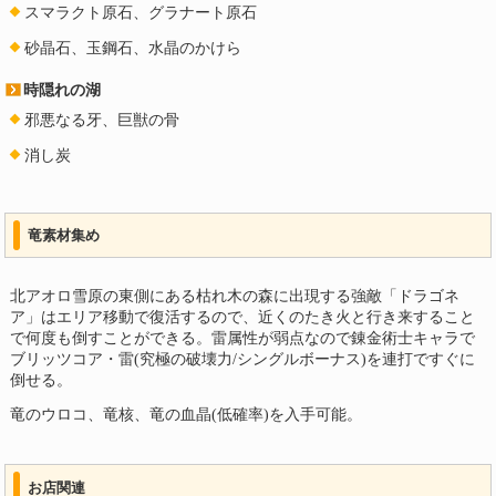
スマラクト原石、グラナート原石
砂晶石、玉鋼石、水晶のかけら
時隠れの湖
邪悪なる牙、巨獣の骨
消し炭
竜素材集め
北アオロ雪原の東側にある枯れ木の森に出現する強敵「ドラゴネ
ア」はエリア移動で復活するので、近くのたき火と行き来すること
で何度も倒すことができる。雷属性が弱点なので錬金術士キャラで
ブリッツコア・雷(究極の破壊力/シングルボーナス)を連打ですぐに
倒せる。
竜のウロコ、竜核、竜の血晶(低確率)を入手可能。
お店関連