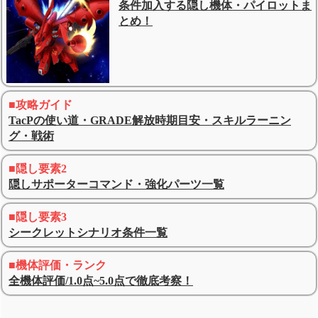
条件加入する隠し機体・パイロットま
とめ！
■攻略ガイド
TacPの使い道・GRADE解放時期目安・スキルラーニン
グ・戦術
■隠し要素2
隠しサポーターコマンド・強化パーツ一覧
■隠し要素3
シークレットシナリオ条件一覧
■機体評価・ランク
全機体評価/1.0点~5.0点で徹底考察！