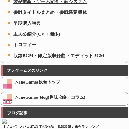
製品情報・ゲーム紹介・新システム
参戦タイトルまとめ・参戦確定機体
早期購入特典
主人公紹介(CV・機体)
トロフィー
収録BGM・限定版収録曲・エディットBGM
ナノゲームスのリンク
NanoGames総合トップ
NanoGames blog(趣味攻略・コラム)
ブログ記事
【ブログ】スパロボV,X,Tの3作品「武器攻撃力総合ランキング」