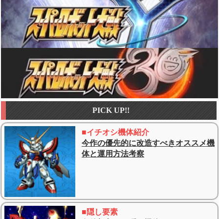
PICK UP!!
■イチオシ機体紹介
今作の優先的に改造すべきオススメ機
体と運用方法考察
■隠し要素