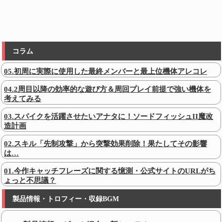
コラム
05.初周に実際に使用した最終メンバーと最上位機体アレコレ
04.2周目以降の効率的な遊び方＆周回プレイ前提で強い機体を
考えてみる
03.スパイクを活躍させたいアナタに！ソードフィッシュII魔改
造計画
02.スキル「先制攻撃」から突撃効果削除！果たしてその影響
は…
01.今作キャッチフレーズに関する憶測・公式サイトのURLがち
ょっと不思議？
製品情報・トロフィー・収録BGM