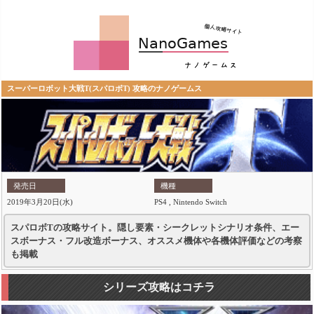
スーパーロボット大戦T(スパロボT) 攻略のナノゲームス
発売日
機種
2019年3月20日(水)
PS4 , Nintendo Switch
スパロボTの攻略サイト。隠し要素・シークレットシナリオ条件、エー
スボーナス・フル改造ボーナス、オススメ機体や各機体評価などの考察
も掲載
シリーズ攻略はコチラ