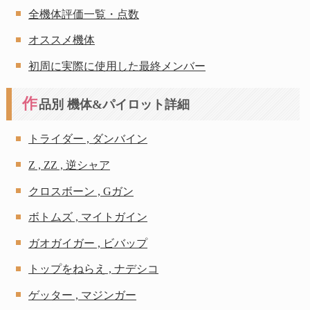
全機体評価一覧・点数
オススメ機体
初周に実際に使用した最終メンバー
作
品別 機体&パイロット詳細
トライダー , ダンバイン
Z , ZZ , 逆シャア
クロスボーン , Gガン
ボトムズ , マイトガイン
ガオガイガー , ビバップ
トップをねらえ , ナデシコ
ゲッター , マジンガー