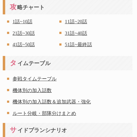
攻
略チャート
1話~10話
11話~20話
21話~30話
31話~40話
41話~50話
51話~最終話
タ
イムテーブル
参戦タイムテーブル
機体別の加入話数
機体別の加入話数＆追加武器・強化
ルート分岐・部隊分けまとめ
サ
イドプランシナリオ